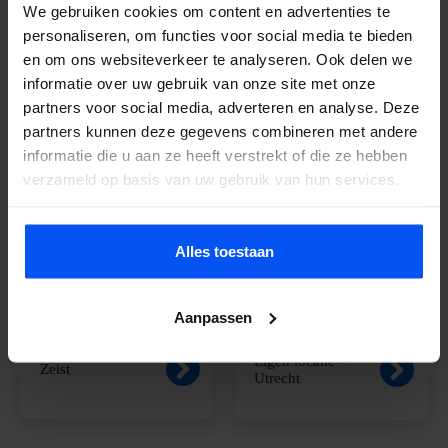
We gebruiken cookies om content en advertenties te
personaliseren, om functies voor social media te bieden
en om ons websiteverkeer te analyseren. Ook delen we
informatie over uw gebruik van onze site met onze
partners voor social media, adverteren en analyse. Deze
partners kunnen deze gegevens combineren met andere
Wijk bij Duurstede
Woerden
informatie die u aan ze heeft verstrekt of die ze hebben
verzameld op basis van uw gebruik van hun services.
Alles toestaan
Aanpassen
Eigen locatie –
Zeist
Utrecht