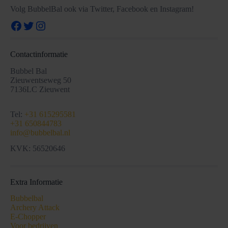
Volg BubbelBal ook via Twitter, Facebook en Instagram!
Facebook
Twitter
Instagram
Contactinformatie
Bubbel Bal
Zieuwentseweg 50
7136LC Zieuwent
Tel:
+31 615295581
+31 650844783
info@bubbelbal.nl
KVK: 56520646
Extra Informatie
Bubbelbal
Archery Attack
E-Chopper
Voor bedrijven