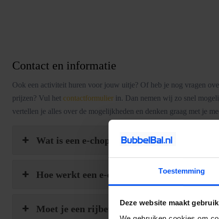
Contact en informatie
Ook een activiteit huren voor jouw uitje? Of heb je nog vragen over
prijzen? Vul het
contactformulier
in. Dan nemen wij zo snel mogelij
vertellen je alles over de mogelijkheden en denken graag met je me
Wat is een e-chopper?
Toestemming
Hoe werkt een e-chopper?
Deze website maakt gebruik
Moet je een rijbewijs hebben om een e-cho
We gebruiken cookies om cont