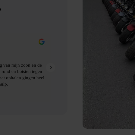
s
Eric Nienhuis
9 maanden geleden
akt van Bubbelbal, een
Ontzettend leuke dag gehad met prima
kwamen de afspraken prima na. Aanra
 ophalen van de