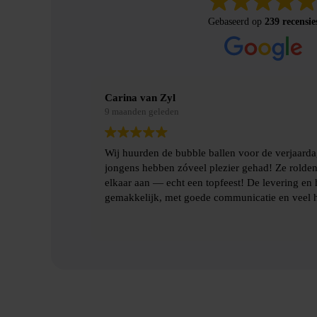
Gebaseerd op
239 recensie
Merel Bosman
9 maanden geleden
jn zoon en de
Wij hebben met vriendenweekend gebruik gema
botsten tegen
hilarische ervaring!!
len gingen heel
Heel fijn contact gehad over de levering en het
benodigde spulllen.
Lees verder
Dankjulliewel!