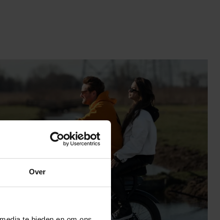
Over
 media te bieden en om ons