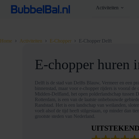
Ga
Activiteiten
naar
de
inhoud
Home
Activiteiten
E-Chopper
E-Chopper Delft
E-chopper huren i
Delft is de stad van Delfts Blauw, Vermeer en een pra
binnenstad, maar voor e-chopper rijders is vooral de 
Midden-Delfland, het open polderlandschap tussen D
Rotterdam, is een van de laatste onbebouwde gebiede
Randstad. Het is een landschap van weilanden, sloten
voelt alsof de tijd heeft stilgestaan, op minder dan ti
grootste steden van Nederland.
UITSTEKEN