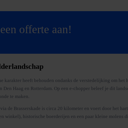
een offerte aan!
olderlandschap
e karakter heeft behouden ondanks de verstedelijking om het he
 van Den Haag en Rotterdam. Op een e-chopper beleef je dit lan
ronde te maken.
 via de Brasserskade is circa 20 kilometer en voert door het h
inkel), historische boerderijen en een paar kleine molens die