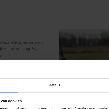
 onze activiteiten, service of
k contact met je op. Wij
e.
Details
 van cookies
pper te huren?
ent en advertenties te personaliseren, om functies voor social