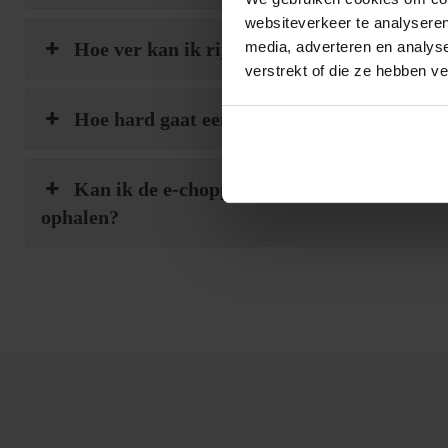
websiteverkeer te analyseren
Hoe ver kan ik rijden met een e-chopper?
media, adverteren en analys
verstrekt of die ze hebben v
Hoe hard gaat een e-chopper?
Kan ik de e-chopper op een specifieke locat
ophalen?