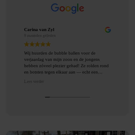
Carina van Zyl
Mer
9 maanden geleden
9 m
Wij huurden de bubble ballen voor de
Wij
verjaardag van mijn zoon en de jongens
gem
hebben zóveel plezier gehad! Ze rolden rond
erv
en botsten tegen elkaar aan — echt een
topfeest! De levering en het ophalen gingen
Hee
Lees verder
Lees
heel gemakkelijk, met goede communicatie
het
en veel hulp.
Dan