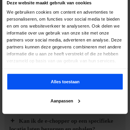
Wat is een e-chopper?
Deze website maakt gebruik van cookies
We gebruiken cookies om content en advertenties te
personaliseren, om functies voor social media te bieden
Hoe werkt een e-chopper?
en om ons websiteverkeer te analyseren. Ook delen we
informatie over uw gebruik van onze site met onze
partners voor social media, adverteren en analyse. Deze
Moet je een rijbewijs hebben om een e-
partners kunnen deze gegevens combineren met andere
chopper te huren?
informatie die u aan ze heeft verstrekt of die ze hebben
verzameld op basis van uw gebruik van hun services.
Hoe ver kan ik rijden met een e-
chopper?
Alles toestaan
Hoe hard gaat een e-chopper?
Aanpassen
Kan ik de e-chopper op een specifieke
locatie laten bezorgen en ophalen?