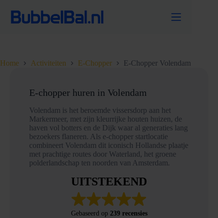
Ga
naar
de
inhoud
Home
Activiteiten
E-Chopper
E-Chopper Volendam
E-chopper huren in Volendam
Volendam is het beroemde vissersdorp aan het
Markermeer, met zijn kleurrijke houten huizen, de
haven vol botters en de Dijk waar al generaties lang
bezoekers flaneren. Als e-chopper startlocatie
combineert Volendam dit iconisch Hollandse plaatje
met prachtige routes door Waterland, het groene
polderlandschap ten noorden van Amsterdam.
UITSTEKEND
Gebaseerd op
239 recensies