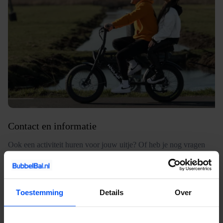
Contact en informatie
Ook een activiteit huren voor jouw uitje? Of heb je nog vragen
over onze activiteiten, service of prijzen? Vul het
contactformulier
in. Dan nemen wij zo snel mogelijk contact met je op. Wij
vertellen je alles over de mogelijkheden en denken graag met je
Toestemming
Details
Over
mee.