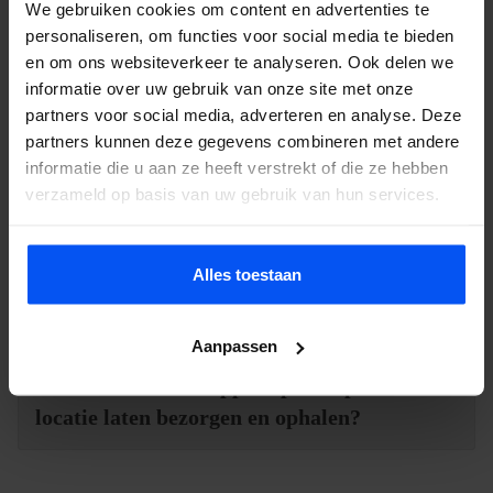
We gebruiken cookies om content en advertenties te
Hoe werkt een e-chopper?
personaliseren, om functies voor social media te bieden
en om ons websiteverkeer te analyseren. Ook delen we
informatie over uw gebruik van onze site met onze
Moet je een rijbewijs hebben om een e-
partners voor social media, adverteren en analyse. Deze
chopper te huren?
partners kunnen deze gegevens combineren met andere
informatie die u aan ze heeft verstrekt of die ze hebben
verzameld op basis van uw gebruik van hun services.
Hoe ver kan ik rijden met een e-
chopper?
Alles toestaan
Hoe hard gaat een e-chopper?
Aanpassen
Kan ik de e-chopper op een specifieke
locatie laten bezorgen en ophalen?