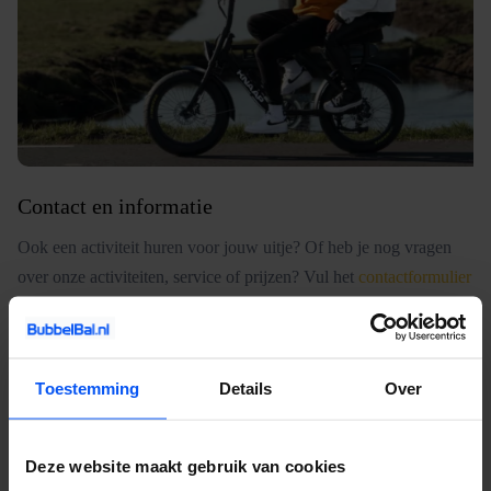
Contact en informatie
Ook een activiteit huren voor jouw uitje? Of heb je nog vragen
over onze activiteiten, service of prijzen? Vul het
contactformulier
in. Dan nemen wij zo snel mogelijk contact met je op. Wij
vertellen je alles over de mogelijkheden en denken graag met je
mee.
Toestemming
Details
Over
Wat is een e-chopper?
Deze website maakt gebruik van cookies