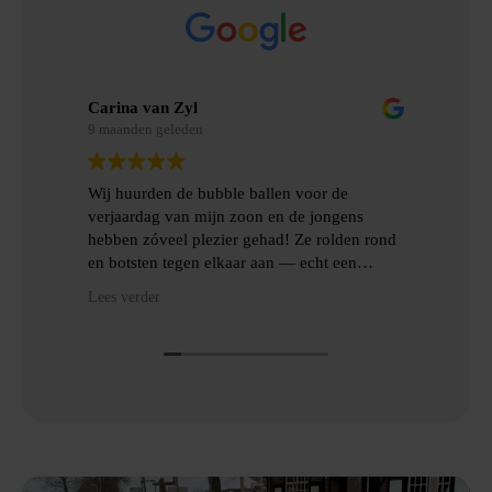
Carina van Zyl
Mer
9 maanden geleden
9 m
Wij huurden de bubble ballen voor de
Wij
verjaardag van mijn zoon en de jongens
gem
hebben zóveel plezier gehad! Ze rolden rond
erv
en botsten tegen elkaar aan — echt een
topfeest! De levering en het ophalen gingen
Hee
Lees verder
Lees
heel gemakkelijk, met goede communicatie
het
en veel hulp.
Dan