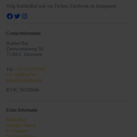
Volg BubbelBal ook via Twitter, Facebook en Instagram!
Facebook
Twitter
Instagram
Contactinformatie
Bubbel Bal
Zieuwentseweg 50
7136LC Zieuwent
Tel:
+31 615295581
+31 650844783
info@bubbelbal.nl
KVK: 56520646
Extra Informatie
Bubbelbal
Archery Attack
E-Chopper
Voor bedrijven