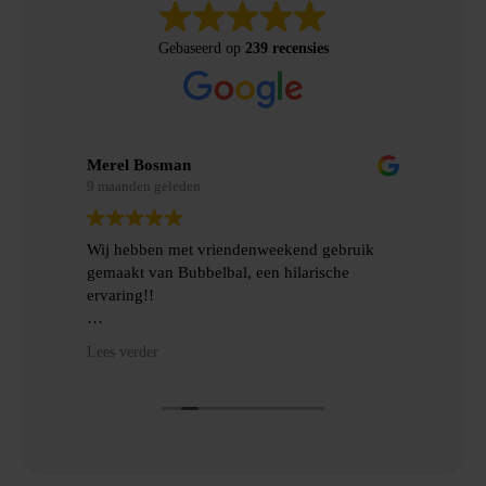
Gebaseerd op
239 recensies
Merel Bosman
Eri
9 maanden geleden
9 m
Wij hebben met vriendenweekend gebruik
Ont
gemaakt van Bubbelbal, een hilarische
mat
ond
ervaring!!
afs
en
Heel fijn contact gehad over de levering en
Lees verder
ie
het ophalen van de benodigde spulllen.
Dankjulliewel!