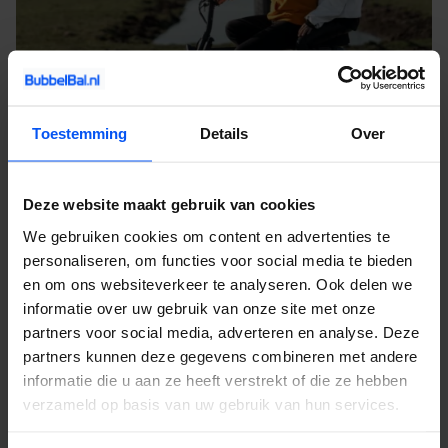
Toestemming
Details
Over
Contact en informatie
Deze website maakt gebruik van cookies
Ook een activiteit huren voor jouw uitje? Of heb je nog vragen
We gebruiken cookies om content en advertenties te
over onze activiteiten, service of prijzen? Vul het
contactformulier
personaliseren, om functies voor social media te bieden
en om ons websiteverkeer te analyseren. Ook delen we
in. Dan nemen wij zo snel mogelijk contact met je op. Wij
informatie over uw gebruik van onze site met onze
vertellen je alles over de mogelijkheden en denken graag met je
partners voor social media, adverteren en analyse. Deze
mee.
partners kunnen deze gegevens combineren met andere
informatie die u aan ze heeft verstrekt of die ze hebben
Wat is een e-chopper?
verzameld op basis van uw gebruik van hun services.