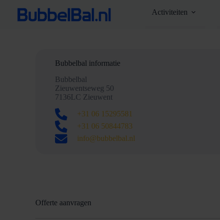
Ga
Activiteiten
naar
de
inhoud
Bubbelbal informatie
Bubbelbal
Zieuwentseweg 50
7136LC Zieuwent
+31 06 15295581
+31 06 50844783
info@bubbelbal.nl
Offerte aanvragen