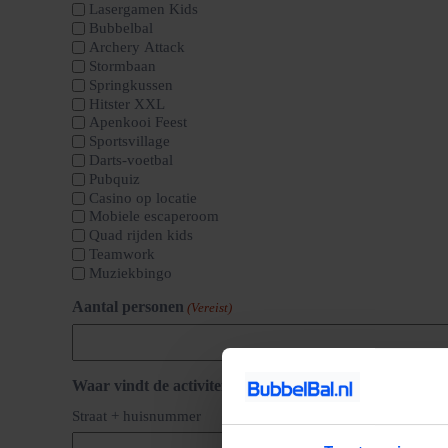
Lasergamen Kids
Bubbelbal
Archery Attack
Stormbaan
Springkussen
Hitster XXL
Apenkooi Feest
Sportsvillage
Darts-voetbal
Pubquiz
Casino op locatie
Mobiele escaperoom
Quad rijden kids
Teamwork
Muziekbingo
Aantal personen
(Vereist)
Waar vindt de activiteit plaats?
(Vereist)
Straat + huisnummer