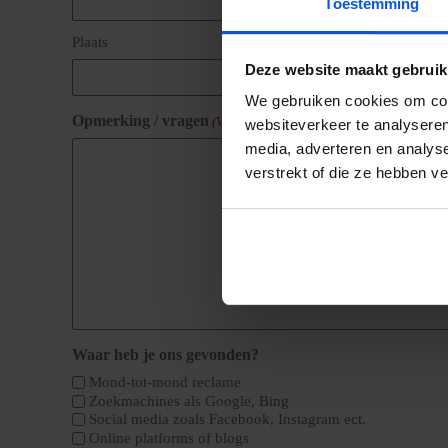
Toestemming
Plaats
Deze website maakt gebruik
We gebruiken cookies om cont
Opmerking / vragen
(Vereist)
websiteverkeer te analyseren
media, adverteren en analys
verstrekt of die ze hebben v
Waar heb je ons gevonden?
Mond-tot-mond reclame
Zoekmachines als Google, Bing
Social media zoals Facebook, Instagram ect.
Online platforms of blogs