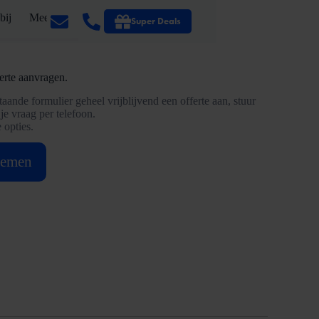
bij
Meer
Super Deals
ferte aanvragen.
aande formulier geheel vrijblijvend een offerte aan, stuur
 je vraag per telefoon.
 opties.
nemen