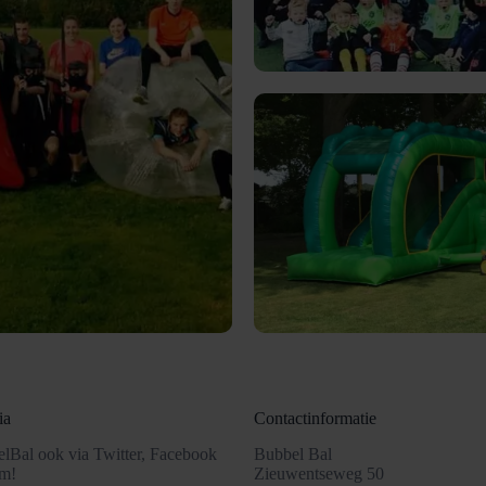
ia
Contactinformatie
lBal ook via Twitter, Facebook
Bubbel Bal
am!
Zieuwentseweg 50