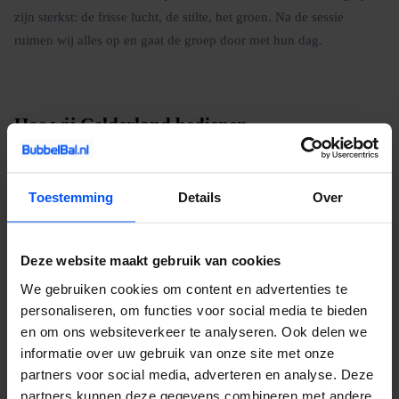
zijn sterkst: de frisse lucht, de stilte, het groen. Na de sessie
ruimen wij alles op en gaat de groep door met hun dag.
Hoe wij Gelderland bedienen
Wij zijn gevestigd in Gelderland en dat merk je aan de service. De
reistijden zijn kort, we kennen de vakantieparken, en we hebben
Toestemming
Details
Over
met de meeste parken een werkrelatie opgebouwd. Bij een
boeking nemen we vooraf contact op met de receptie, bespreken
de beste locatie op het terrein en stemmen het tijdstip af. Die
Deze website maakt gebruik van cookies
voorbereiding maakt het voor de groep naadloos.
We gebruiken cookies om content en advertenties te
personaliseren, om functies voor social media te bieden
Combineer archery tag met
lasergame
voor een dubbele dosis
en om ons websiteverkeer te analyseren. Ook delen we
actie of met een
e-chopper tocht
over de Veluwe. Neem contact op
informatie over uw gebruik van onze site met onze
voor een offerte.
partners voor social media, adverteren en analyse. Deze
partners kunnen deze gegevens combineren met andere