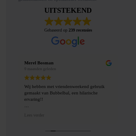
UITSTEKEND
Gebaseerd op
239 recensies
Merel Bosman
Eri
9 maanden geleden
9 m
Wij hebben met vriendenweekend gebruik
Ont
gemaakt van Bubbelbal, een hilarische
mat
ond
ervaring!!
afs
en
Heel fijn contact gehad over de levering en
Lees verder
ie
het ophalen van de benodigde spulllen.
Dankjulliewel!