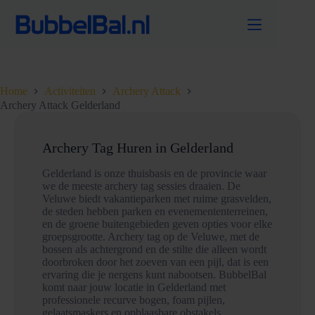
Ga
naar
de
inhoud
Home
Activiteiten
Archery Attack
Archery Attack Gelderland
Archery Tag Huren in Gelderland
Gelderland is onze thuisbasis en de provincie waar
we de meeste archery tag sessies draaien. De
Veluwe biedt vakantieparken met ruime grasvelden,
de steden hebben parken en evenemententerreinen,
en de groene buitengebieden geven opties voor elke
groepsgrootte. Archery tag op de Veluwe, met de
bossen als achtergrond en de stilte die alleen wordt
doorbroken door het zoeven van een pijl, dat is een
ervaring die je nergens kunt nabootsen. BubbelBal
komt naar jouw locatie in Gelderland met
professionele recurve bogen, foam pijlen,
gelaatsmaskers en opblaasbare obstakels.