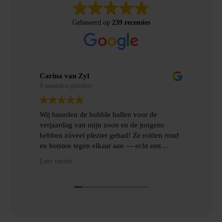
Gebaseerd op
239 recensies
Merel Bosman
9 maanden geleden
e
Wij hebben met vriendenweekend gebruik
ens
gemaakt van Bubbelbal, een hilarische
en rond
ervaring!!
en
gingen
Heel fijn contact gehad over de levering en
Lees verder
icatie
het ophalen van de benodigde spulllen.
Dankjulliewel!