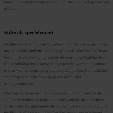
boeken: de activiteit komt naar hen toe. Neem contact op voor een
offerte.
Stilte als speelelement
De stilte van Drenthe is niet alleen een kenmerk van de provincie
maar een actief onderdeel van het spel. In de stilte van een Drents
bos hoor je elke beweging: een tak die breekt, een blad dat ritselt,
een ademhaling die te snel gaat. Die geluiden worden informatie:
je weet waar je tegenstander is zonder hem te zien. Het maakt het
spel intenser en tactischer dan op een locatie met
achtergrondgeluid.
Onze spelleiders passen het programma in Drenthe aan op die
stilte: meer nadruk op sluipen en tactiek, minder op snelheid en
confrontatie. De spelvormen die hier het best werken zijn Capture
the Flag en VIP, waarbij geduld en observatie worden beloond.