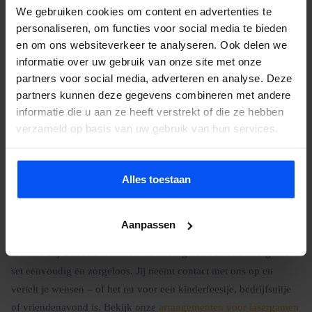
Persoonlijke sfeer
– Doordat iedereen de locatie kent, voelt
We gebruiken cookies om content en advertenties te
iedereen zich sneller op zijn gemak.
personaliseren, om functies voor social media te bieden
Unieke ervaring
– Het bekende terrein krijgt een compleet
en om ons websiteverkeer te analyseren. Ook delen we
nieuwe functie, wat het extra speciaal maakt.
informatie over uw gebruik van onze site met onze
Creatieve invulling
– Je kunt zelf obstakels en dekking
partners voor social media, adverteren en analyse. Deze
creëren voor een uitdagendere arena.
partners kunnen deze gegevens combineren met andere
informatie die u aan ze heeft verstrekt of die ze hebben
Bij BubbelBal kun je eenvoudig een
lasergame huren op locatie
,
verzameld op basis van uw gebruik van hun services.
inclusief levering, instructie en begeleiding.
Alles toestaan
Lasergame set huren bij Bubbelbal
Aanpassen
Wil je een spannend lasergame avontuur beleven op jouw eigen
locatie? Bij Bubbelbal maken we het regelen van een lasergame
set eenvoudig en zorgeloos. Jij neemt contact met ons op en
vertelt je wensen – of het nu voor een kinderfeestje, bedrijfsuitje
of vriendenavond is. Bekijk onze
arrangementen voor lasergamen