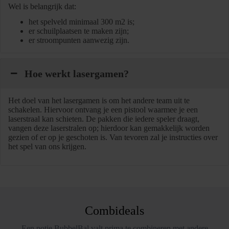
Wel is belangrijk dat:
het spelveld minimaal 300 m2 is;
er schuilplaatsen te maken zijn;
er stroompunten aanwezig zijn.
Hoe werkt lasergamen?
Het doel van het lasergamen is om het andere team uit te
schakelen. Hiervoor ontvang je een pistool waarmee je een
laserstraal kan schieten. De pakken die iedere speler draagt,
vangen deze laserstralen op; hierdoor kan gemakkelijk worden
gezien of er op je geschoten is. Van tevoren zal je instructies over
het spel van ons krijgen.
Combideals
Een potje BubbelBal valt prima te combineren met andere