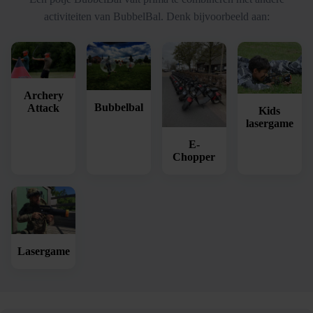
activiteiten van BubbelBal. Denk bijvoorbeeld aan:
Archery
Bubbelbal
Attack
Kids
lasergame
E-
Chopper
Lasergame