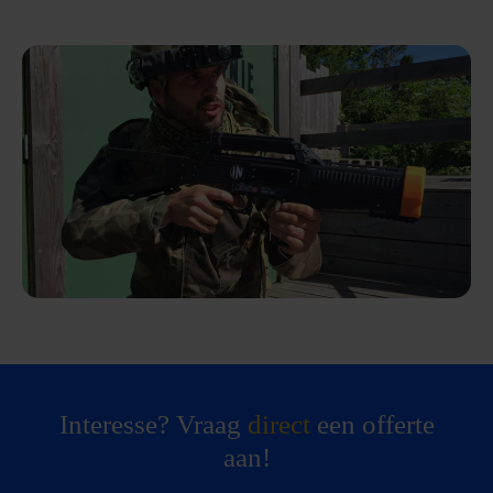
Interesse? Vraag
direct
een offerte
aan!