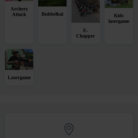
Archery
Bubbelbal
Attack
Kids
lasergame
E-
Chopper
Lasergame