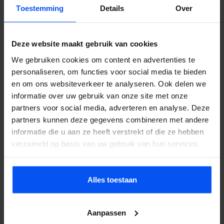
Toestemming
Details
Over
spelers, de gewenste datum en de locatie door, en wij regelen de
rest. Wil je eerst weten wat het kost? Vraag een offerte aan, je
hoort binnen 24 uur van ons.
Deze website maakt gebruik van cookies
We gebruiken cookies om content en advertenties te
personaliseren, om functies voor social media te bieden
Veelgestelde vragen
en om ons websiteverkeer te analyseren. Ook delen we
informatie over uw gebruik van onze site met onze
Doet bubbelbal pijn?
partners voor social media, adverteren en analyse. Deze
partners kunnen deze gegevens combineren met andere
Nee. De opblaasbare ballen beschermen je lichaam volledig. Je
informatie die u aan ze heeft verstrekt of die ze hebben
valt zacht en stuitert terug. Het voelt eerder als lachen dan als pijn.
verzameld op basis van uw gebruik van hun services.
Wat kost het?
Hangt af van groepsgrootte, duur en locatie. Neem contact op
voor een offerte, je hoort binnen 24 uur.
Alles toestaan
Kan het bij regen?
Ja. De ballen zijn waterdicht en op nat gras glijdt en stuitert het
Aanpassen
zelfs extra goed. We annuleren alleen bij onweer of zware storm.