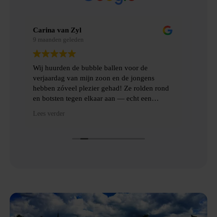
Merel Bosman
9 maanden geleden
llen voor de
Wij hebben met vriendenweekend gebrui
 en de jongens
gemaakt van Bubbelbal, een hilarische
had! Ze rolden rond
ervaring!!
aan — echt een
 het ophalen gingen
Heel fijn contact gehad over de levering 
Lees verder
oede communicatie
het ophalen van de benodigde spulllen.
Dankjulliewel!