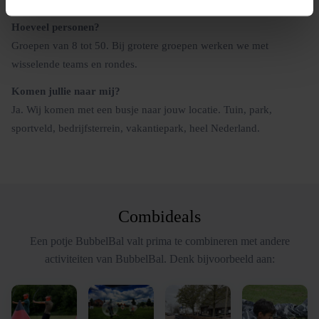
Hoeveel personen?
Groepen van 8 tot 50. Bij grotere groepen werken we met
wisselende teams en rondes.
Komen jullie naar mij?
Ja. Wij komen met een busje naar jouw locatie. Tuin, park,
sportveld, bedrijfsterrein, vakantiepark, heel Nederland.
Combideals
Een potje BubbelBal valt prima te combineren met andere
activiteiten van BubbelBal. Denk bijvoorbeeld aan: