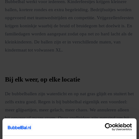
Bubbelbal werkt voor iedereen. Kinderfeestjes krijgen kleinere
ballen, kortere rondes en extra begeleiding. Bedrijfsuitjes worden
opgevoerd met teamwedstrijden en competitie. Vrijgezellenfeesten
krijgen koninkje waarbij de bruid of bruidegom het doelwit is. En
familiedagen worden aangepast zodat opa net zo hard lacht als de
kleinkinderen. De ballen zijn er in verschillende maten, van
kindermaat tot volwassen XL.
Bij elk weer, op elke locatie
De bubbelballen zijn waterdicht en op nat gras glijdt en stuitert het
zelfs extra goed. Regen is bij bubbelbal eigenlijk een voordeel:
meer glijpartijen, meer gelach, meer chaos. We annuleren alleen
bij onweer of zware storm. Onze spelleiders zijn getraind om bij
elk weer een goed programma neer te zetten.
Boeken is simpel: neem contact op via de website, geef het aantal