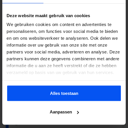
+/- 2 uur spelplezier
1 uur teamwork games
1 uur lasergamen
Deze website maakt gebruik van cookies
We gebruiken cookies om content en advertenties te
Boek deze deal
personaliseren, om functies voor social media te bieden
en om ons websiteverkeer te analyseren. Ook delen we
informatie over uw gebruik van onze site met onze
partners voor social media, adverteren en analyse. Deze
Arrangement 3:
partners kunnen deze gegevens combineren met andere
+/- 2 uur spelplezier
informatie die u aan ze heeft verstrekt of die ze hebben
1 uur Archery Attack
verzameld op basis van uw gebruik van hun services.
1 uur Lasergamen
Boek deze deal
Alles toestaan
Aanpassen
Arrangement 4:
+/- 6 uur plezier