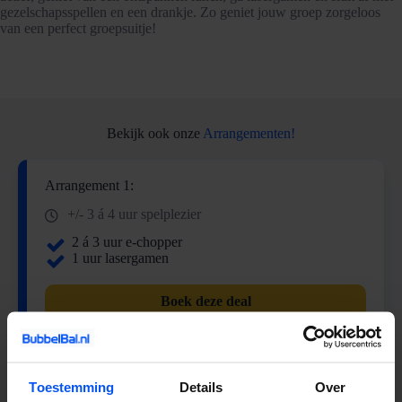
gezelschapsspellen en een drankje. Zo geniet jouw groep zorgeloos
van een perfect groepsuitje!
Bekijk ook onze
Arrangementen!
Arrangement 1:
+/- 3 á 4 uur spelplezier
2 á 3 uur e-chopper
1 uur lasergamen
Boek deze deal
Arrangement 2:
Toestemming
Details
Over