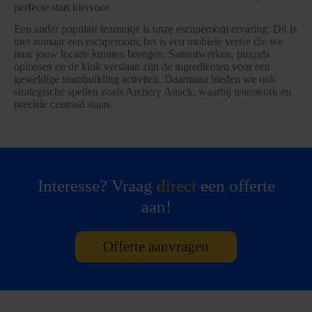
perfecte start hiervoor.
Een ander populair teamuitje is onze escaperoom ervaring. Dit is
niet zomaar een escaperoom; het is een mobiele versie die we
naar jouw locatie kunnen brengen. Samenwerken, puzzels
oplossen en de klok verslaan zijn de ingrediënten voor een
geweldige teambuilding activiteit. Daarnaast bieden we ook
strategische spellen zoals Archery Attack, waarbij teamwork en
precisie centraal staan.
Interesse? Vraag
direct
een offerte
aan!
Offerte aanvragen