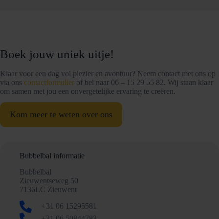
Boek jouw uniek uitje!
Klaar voor een dag vol plezier en avontuur? Neem contact met ons op
via ons
contactformulier
of bel naar 06 – 15 29 55 82. Wij staan klaar
om samen met jou een onvergetelijke ervaring te creëren.
Kom meer te weten over ons
Bubbelbal informatie
Bubbelbal
Zieuwentseweg 50
7136LC Zieuwent
+31 06 15295581
+31 06 50844783