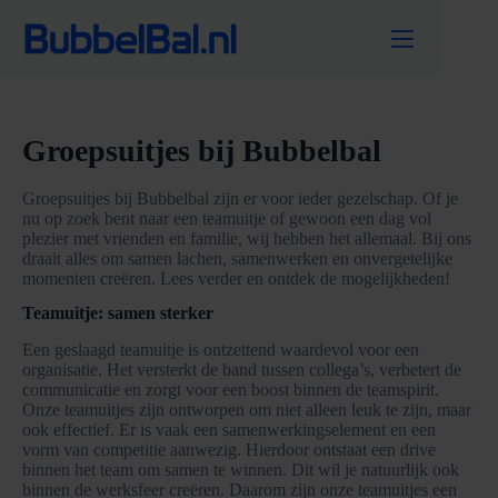
Ga
naar
de
inhoud
Groepsuitjes bij Bubbelbal
Groepsuitjes bij Bubbelbal zijn er voor ieder gezelschap. Of je
nu op zoek bent naar een teamuitje of gewoon een dag vol
plezier met vrienden en familie, wij hebben het allemaal. Bij ons
draait alles om samen lachen, samenwerken en onvergetelijke
momenten creëren. Lees verder en ontdek de mogelijkheden!
Teamuitje: samen sterker
Een geslaagd teamuitje is ontzettend waardevol voor een
organisatie. Het versterkt de band tussen collega’s, verbetert de
communicatie en zorgt voor een boost binnen de teamspirit.
Onze teamuitjes zijn ontworpen om niet alleen leuk te zijn, maar
ook effectief. Er is vaak een samenwerkingselement en een
vorm van competitie aanwezig. Hierdoor ontstaat een drive
binnen het team om samen te winnen. Dit wil je natuurlijk ook
binnen de werksfeer creëren. Daarom zijn onze teamuitjes een