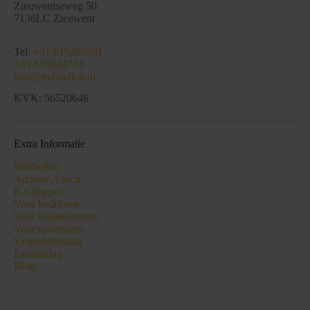
Zieuwentseweg 50
7136LC Zieuwent
Tel:
+31 615295581
+31 650844783
info@bubbelbal.nl
KVK: 56520646
Extra Informatie
Bubbelbal
Archery Attack
E-Chopper
Voor bedrijven
Voor kinderfeestjes
Voor sportteams
Vrijgezellendag
Familiedag
Blog