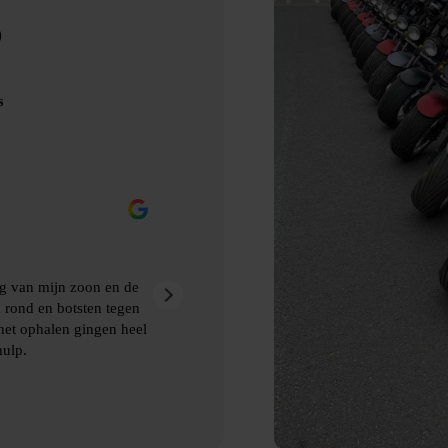
D
s
Merel Bosman
9 maanden geleden
oon en de
Wij hebben met vriendenweekend gebruik gemaakt 
ten tegen
hilarische ervaring!!
ingen heel
Heel fijn contact gehad over de levering en het oph
benodigde spulllen.
Lees verder
Dankjulliewel!