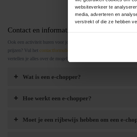
websiteverkeer te analyseren
media, adverteren en analys
verstrekt of die ze hebben v
Contact en informatie
Ook een activiteit huren voor jouw uitje? Of heb je nog vragen over
prijzen? Vul het
contactformulier
in. Dan nemen wij zo snel mogelij
vertellen je alles over de mogelijkheden en denken graag met je me
Wat is een e-chopper?
Hoe werkt een e-chopper?
Moet je een rijbewijs hebben om een e-cho