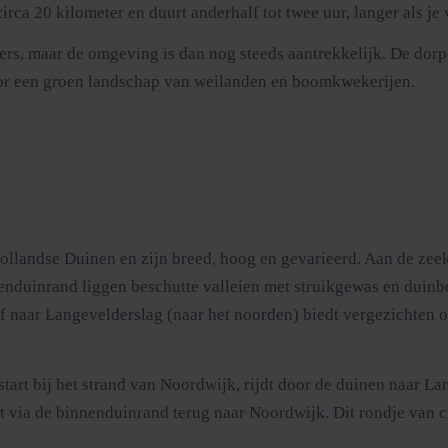
irca 20 kilometer en duurt anderhalf tot twee uur, langer als je 
kers, maar de omgeving is dan nog steeds aantrekkelijk. De dor
oor een groen landschap van weilanden en boomkwekerijen.
llandse Duinen en zijn breed, hoog en gevarieerd. Aan de zeeka
nenduinrand liggen beschutte valleien met struikgewas en duinb
f naar Langevelderslag (naar het noorden) biedt vergezichten o
start bij het strand van Noordwijk, rijdt door de duinen naar L
ert via de binnenduinrand terug naar Noordwijk. Dit rondje van c