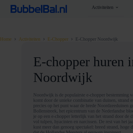
Ga
Activiteiten
naar
de
inhoud
Home
Activiteiten
E-Chopper
E-Chopper Noordwijk
E-chopper huren i
Noordwijk
Noordwijk is de populairste e-chopper bestemming v
komt door de unieke combinatie van duinen, strand en
precies op het punt waar de brede Noordzeeduinen g
Bollenstreek, het epicentrum van de Nederlandse bloem
je op een e-chopper letterlijk van het strand door de
vol tulpen, hyacinten en narcissen. De rest van het j
kust meer dan genoeg spectakel: breed strand, hoge d
dat de Hollandse Meesters al eeuwen inspireert.