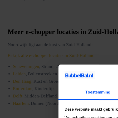
Meer e-chopper locaties in Zuid-Hol
Noordwijk ligt aan de kust van Zuid-Holland:
Bekijk alle e-chopper locaties in Zuid-Holland
Scheveningen
, Strand, 20 min
Leiden
, Bollenstreek en polders
Den Haag
, Kust en Groene Hart
Rotterdam
, Kinderdijk
Toestemming
Delft
, Midden-Delfland
Haarlem
, Duinen (Noord-Holland)
Deze website maakt gebruik
We gebruiken cookies om cont