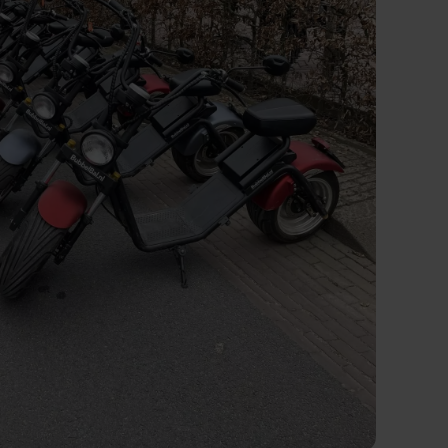
Eric Nienhuis
9 maanden geleden
van Bubbelbal, een
Ontzettend leuke dag gehad met prima mat
kwamen de afspraken prima na. Aanrader
alen van de