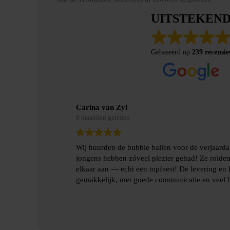
UITSTEKEN
Gebaseerd op
239 recensie
Carina van Zyl
9 maanden geleden
Wij huurden de bubble ballen voor de verjaardag van mijn z
jongens hebben zóveel plezier gehad! Ze rolden rond en bots
elkaar aan — echt een topfeest! De levering en het ophalen g
gemakkelijk, met goede communicatie en veel hulp.