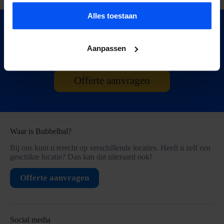
Alles toestaan
Interesse? Vraag
direct
een offerte
Aanpassen
aan!
Offerte aanvragen
Waar is Bubbelbal?
Bij ons kunt u terecht op verschillende locaties. Heeft u zelf een
geschikte locatie? Dan kan dat uiteraard ook!
Offerte aanvragen
Social media