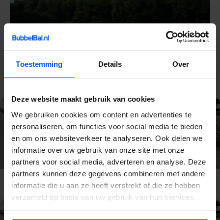
Toestemming
Details
Over
Deze website maakt gebruik van cookies
We gebruiken cookies om content en advertenties te
personaliseren, om functies voor social media te bieden
en om ons websiteverkeer te analyseren. Ook delen we
informatie over uw gebruik van onze site met onze
partners voor social media, adverteren en analyse. Deze
partners kunnen deze gegevens combineren met andere
E-Chopper
E-Chopper Veluwe
informatie die u aan ze heeft verstrekt of die ze hebben
Gelderland
verzameld op basis van uw gebruik van hun services.