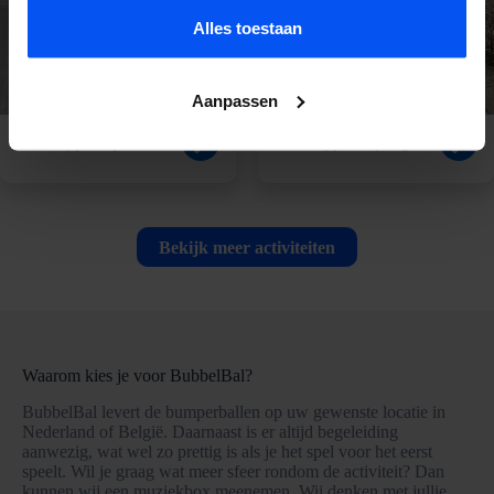
Alles toestaan
Aanpassen
E-Chopper Apeldoorn
E-Chopper Nijmegen
Bekijk meer activiteiten
Waarom kies je voor BubbelBal?
BubbelBal levert de bumperballen op uw gewenste locatie in
Nederland of België. Daarnaast is er altijd begeleiding
aanwezig, wat wel zo prettig is als je het spel voor het eerst
speelt. Wil je graag wat meer sfeer rondom de activiteit? Dan
kunnen wij een muziekbox meenemen. Wij denken met jullie