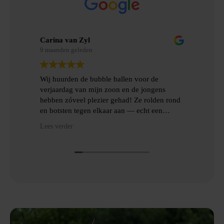
Carina van Zyl
Mer
9 maanden geleden
9 m
Wij huurden de bubble ballen voor de
Wij
verjaardag van mijn zoon en de jongens
gem
hebben zóveel plezier gehad! Ze rolden rond
erv
en botsten tegen elkaar aan — echt een
topfeest! De levering en het ophalen gingen
Hee
Lees verder
Lees
heel gemakkelijk, met goede communicatie
het
en veel hulp.
Dan