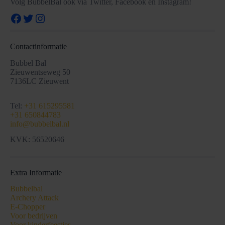
Volg BubbelBal ook via Twitter, Facebook en Instagram!
Facebook
Twitter
Instagram
Contactinformatie
Bubbel Bal
Zieuwentseweg 50
7136LC Zieuwent
Tel:
+31 615295581
+31 650844783
info@bubbelbal.nl
KVK: 56520646
Extra Informatie
Bubbelbal
Archery Attack
E-Chopper
Voor bedrijven
Voor kinderfeestjes