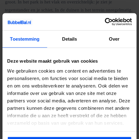
groot. In het park is het vlak en overzichtelijk: je ziet je
tegenstander en je schiet. In de duinen is het terrein onregelmatig,
het zicht beperkt door vegetatie, en de wind een factor die de
boogvlucht beinvloedt. Groepen die beide hebben geprobeerd
kiezen daarna vrijwel altijd voor de duinen. De extra uitdaging
Toestemming
Details
Over
maakt het spel rijker.
Combineer met een
e-chopper tocht
door de duinen. Neem
Deze website maakt gebruik van cookies
contact op voor een offerte.
We gebruiken cookies om content en advertenties te
personaliseren, om functies voor social media te bieden
en om ons websiteverkeer te analyseren. Ook delen we
Weer aan de kust
informatie over uw gebruik van onze site met onze
partners voor social media, adverteren en analyse. Deze
In Haarlem houden we de weersvoorspelling voor de kust in de
partners kunnen deze gegevens combineren met andere
gaten. De wind van zee reikt tot in de stad en beinvloedt de
informatie die u aan ze heeft verstrekt of die ze hebben
boogvlucht. Op een dag met stevige westenwind buigen de pijlen
verzameld op basis van uw gebruik van hun services.
merkbaar af, zelfs in een stadspark. Onze spelleiders houden daar
rekening mee en leggen het windeffect uit in de briefing. Die