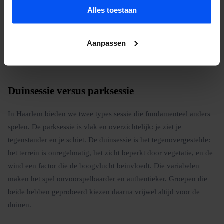
Alles toestaan
weersvoorbereiding is onzichtbaar voor de speler maar maakt het
verschil.
Aanpassen
Neem contact op voor een offerte.
Duinsessie versus parksessie
In Haarlem bieden we twee types sessie die fundamenteel anders
spelen. De parksessie is vlak en overzichtelijk: je ziet je
tegenstander en je schiet. De duinsessie is het tegenovergestelde:
het terrein is onregelmatig, het zicht beperkt door vegetatie, en de
wind een factor die de boogvlucht beinvloedt. Die variabelen
maken het spel onvoorspelbaarder en authentieker. Groepen die
beide hebben geprobeerd kiezen daarna vrijwel altijd voor de
duinen.