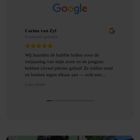
Merel Bosman
9 maanden geleden
ble ballen voor de
Wij hebben met vriendenweekend g
n zoon en de jongens
gemaakt van Bubbelbal, een hilaris
ier gehad! Ze rolden rond
ervaring!!
lkaar aan — echt een
ng en het ophalen gingen
Heel fijn contact gehad over de lev
Lees verder
 met goede communicatie
het ophalen van de benodigde spull
Dankjulliewel!