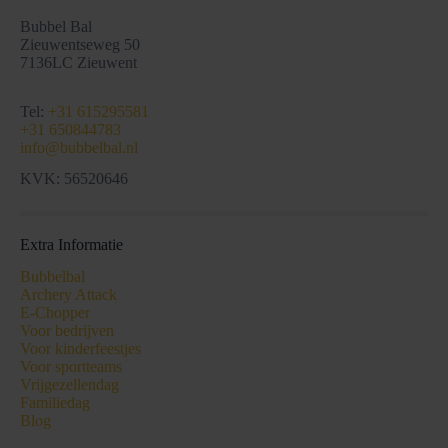
Bubbel Bal
Zieuwentseweg 50
7136LC Zieuwent
Tel:
+31 615295581
+31 650844783
info@bubbelbal.nl
KVK: 56520646
Extra Informatie
Bubbelbal
Archery Attack
E-Chopper
Voor bedrijven
Voor kinderfeestjes
Voor sportteams
Vrijgezellendag
Familiedag
Blog