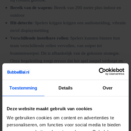
Bereik van de wapens
: Bereik van 200 meter plus indoor en
outdoor
Hit-detectie
: Spelers krijgen krijgen een audiomelding, vibratie
en/of displaymelding
Verschillende instelbare rollen
: Spelers kunnen binnen hun
team verschillende rollen vervullen, van sniper tot
bommenwerper. Dit is afhankelijk van de gekozen strategie.
Onze begeleiding zorgt ervoor dat het spel soepel verloopt en
dat iedereen een geweldige tijd beleeft.
Toestemming
Details
Over
Waarom een lasergame huren bij BubbelBal?
Geen reistijd
– wij brengen het spel naar jouw locatie
Deze website maakt gebruik van cookies
Flexibel
– in speeltijden en locaties
We gebruiken cookies om content en advertenties te
Keuze uit verschillende locaties
– Speel in je tuin, sporthal,
personaliseren, om functies voor social media te bieden
kantoor of een andere vertrouwde omgeving.