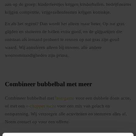
aan op de groep: kinderfeestjes krijgen kinderballen, bedrijfsteams
krijgen competitie, vrijgezellenfeesten krijgen koninkje.
En als het regent? Dan wordt het alleen maar beter. Op nat gras
glijden en stuiteren de ballen extra goed, en de glijpartijen die
ontstaan als iemand probeert te rennen op nat gras zijn goud
waard. Wij annuleren alleen bij onweer, alle andere
weersomstandigheden zijn prima.
Combineer bubbelbal met meer
Combineer bubbelbal met
lasergame
voor een dubbele dosis actie,
of met een
e-chopper tocht
voor een mix van gelach en
ontspanning. Wij verzorgen alle activiteiten en stemmen alles af.
Neem contact op voor een offerte.