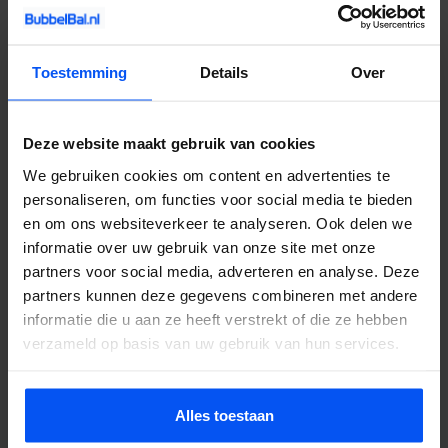
Veelgestelde vragen
Toestemming
Details
Over
Doet bubbelbal pijn?
Nee. De opblaasbare ballen beschermen je lichaam volledig. Je
Deze website maakt gebruik van cookies
valt zacht en stuitert terug. Het voelt eerder als lachen dan als pijn.
We gebruiken cookies om content en advertenties te
Wat kost het?
personaliseren, om functies voor social media te bieden
Hangt af van groepsgrootte, duur en locatie. Neem contact op
en om ons websiteverkeer te analyseren. Ook delen we
voor een offerte, je hoort binnen 24 uur.
informatie over uw gebruik van onze site met onze
partners voor social media, adverteren en analyse. Deze
Kan het bij regen?
partners kunnen deze gegevens combineren met andere
Ja. De ballen zijn waterdicht en op nat gras glijdt en stuitert het
informatie die u aan ze heeft verstrekt of die ze hebben
zelfs extra goed. We annuleren alleen bij onweer of zware storm.
verzameld op basis van uw gebruik van hun services.
Hoeveel personen?
Groepen van 8 tot 50. Bij grotere groepen werken we met
Alles toestaan
wisselende teams en rondes.