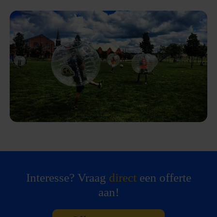
Interesse? Vraag
direct
een offerte
aan!