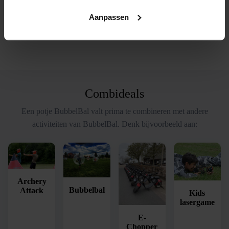
Komen jullie naar mij?
Ja. Wij komen met een busje naar jouw locatie. Tuin, park,
Aanpassen
sportveld, bedrijfsterrein, vakantiepark, heel Nederland.
Combideals
Een potje BubbelBal valt prima te combineren met andere
activiteiten van BubbelBal. Denk bijvoorbeeld aan:
Archery
Bubbelbal
Attack
Kids
lasergame
E-
Chopper