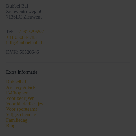
Bubbel Bal
Zieuwentseweg 50
7136LC Zieuwent
Tel:
+31 615295581
+31 650844783
info@bubbelbal.nl
KVK: 56520646
Extra Informatie
Bubbelbal
Archery Attack
E-Chopper
Voor bedrijven
Voor kinderfeestjes
Voor sportteams
Vrijgezellendag
Familiedag
Blog