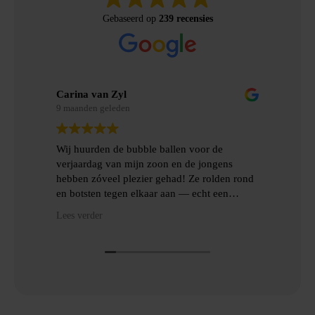
Gebaseerd op
239 recensies
Carina van Zyl
Mer
9 maanden geleden
9 m
Wij huurden de bubble ballen voor de
Wij
verjaardag van mijn zoon en de jongens
gem
hebben zóveel plezier gehad! Ze rolden rond
erv
en botsten tegen elkaar aan — echt een
topfeest! De levering en het ophalen gingen
Hee
Lees verder
Lees
heel gemakkelijk, met goede communicatie
het
en veel hulp.
Dan