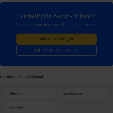
BubbelBal in Noord-Holland?
Vraag direct een offerte aan. Binnen 24 uur reactie!
Offerte Aanvragen
Bel Direct: 06 1529 5581
Locaties in Noord-Holland
Alkmaar
→
Amsterdam
→
Haarlem
→