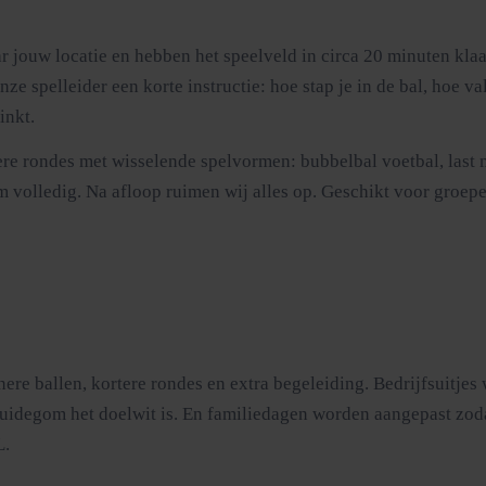
 jouw locatie en hebben het speelveld in circa 20 minuten kla
spelleider een korte instructie: hoe stap je in de bal, hoe val j
inkt.
dere rondes met wisselende spelvormen: bubbelbal voetbal, last 
volledig. Na afloop ruimen wij alles op. Geschikt voor groepen 
nere ballen, kortere rondes en extra begeleiding. Bedrijfsuitj
ruidegom het doelwit is. En familiedagen worden aangepast zodat
L.