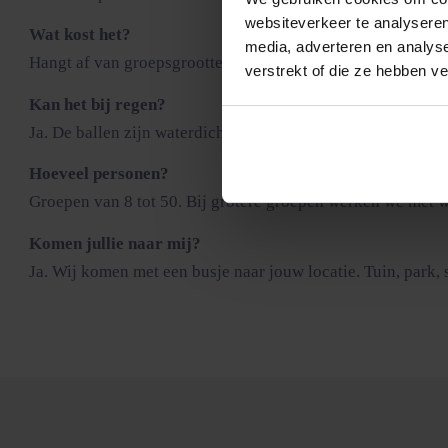
websiteverkeer te analyseren
Wat kost het?
media, adverteren en analys
Hangt af van groepsgrootte, duur en locatie. Neem contact o
verstrekt of die ze hebben v
Kan het bij regen?
Ja. De ballen zijn waterdicht en op nat gras glijdt en stuit
Hoeveel personen?
Groepen van 8 tot 50. Bij grotere groepen werken we met w
Komen jullie naar mij?
Ja. Wij komen met een busje naar jouw locatie. Tuin, park, 