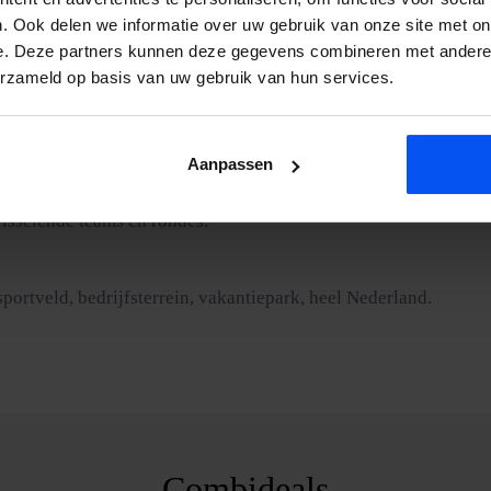
. Ook delen we informatie over uw gebruik van onze site met on
e. Deze partners kunnen deze gegevens combineren met andere i
p voor een offerte, je hoort binnen 24 uur.
erzameld op basis van uw gebruik van hun services.
ert het zelfs extra goed. We annuleren alleen bij onweer of zware
Aanpassen
isselende teams en rondes.
sportveld, bedrijfsterrein, vakantiepark, heel Nederland.
Combideals