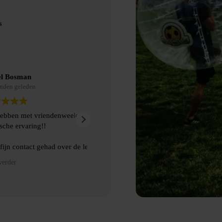
s
Eric Nienhuis
9 maanden geleden
akt van Bubbelbal, een
Ontzettend leuke dag gehad met prima
kwamen de afspraken prima na. Aanra
 ophalen van de