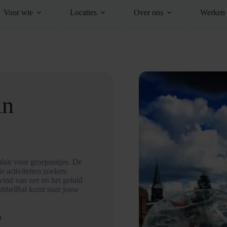
Voor wie
Locaties
Over ons
Werken 
in
air voor groepsuitjes. De
 activiteiten zoeken.
wind van zee en het geluid
BubbelBal komt naar jouw
D