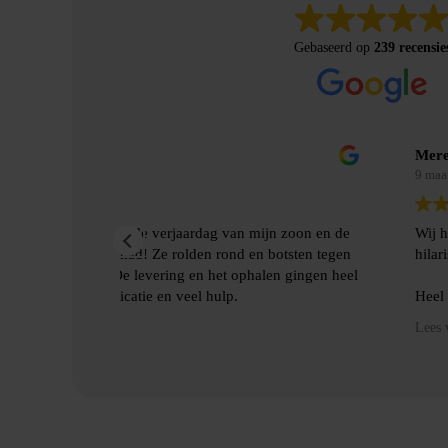
Gebaseerd op
239 recensie
Merel Bosman
9 maanden geleden
jn zoon en de
Wij hebben met vriendenweekend gebruik gema
botsten tegen
hilarische ervaring!!
len gingen heel
Heel fijn contact gehad over de levering en het
benodigde spulllen.
Lees verder
Dankjulliewel!