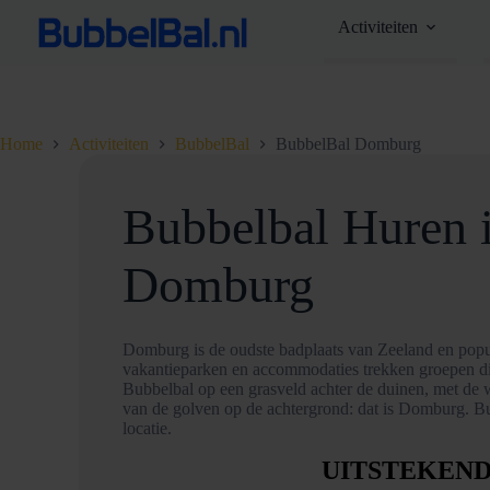
Ga
Activiteiten
naar
de
inhoud
Home
Activiteiten
BubbelBal
BubbelBal Domburg
Bubbelbal Huren 
Domburg
Domburg is de oudste badplaats van Zeeland en popul
vakantieparken en accommodaties trekken groepen die
Bubbelbal op een grasveld achter de duinen, met de 
van de golven op de achtergrond: dat is Domburg. 
locatie.
UITSTEKEN