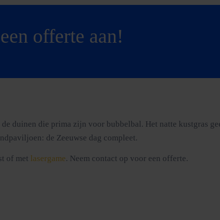
een offerte aan!
e duinen die prima zijn voor bubbelbal. Het natte kustgras gee
randpaviljoen: de Zeeuwse dag compleet.
st of met
lasergame
. Neem contact op voor een offerte.