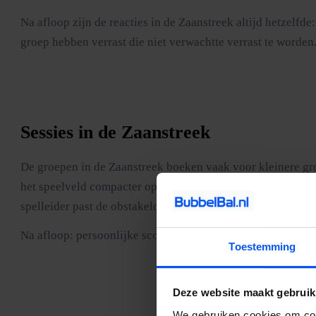
Na afloop zijn de reacties in de Zaanstreek altijd hetzelfd
groep hebben verrast die niet verwachtte verrast te worden
Sessies in de Zaanstreek
De groepen in de Zaanstreek boeken vaak voor kleinere gro
het speelveld compacter op te bouwen en de rondes intenser
spelleider past de obstakelopstelling aan op de groepsgroott
Na afloop: persoonlijke scorekaarten voor iedereen en wij 
Toestemming
Deze website maakt gebruik
We gebruiken cookies om cont