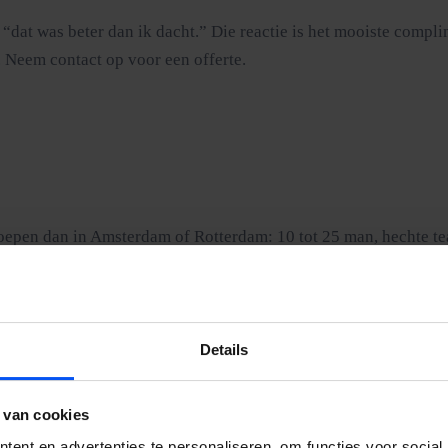
e: “dat was beter dan ik dacht.” Die reactie is het mooiste comp
. Neem contact op voor een offerte.
epen dan in Amsterdam of Rotterdam: 10 tot 25 man, hechte tea
 te maken. Met minder spelers op het veld is elke treffer meer 
e zodat het veld altijd vol genoeg voelt, of je nu met tien of me
ruimen alles op. Neem contact op voor een offerte.
Details
 van cookies
ent en advertenties te personaliseren, om functies voor social