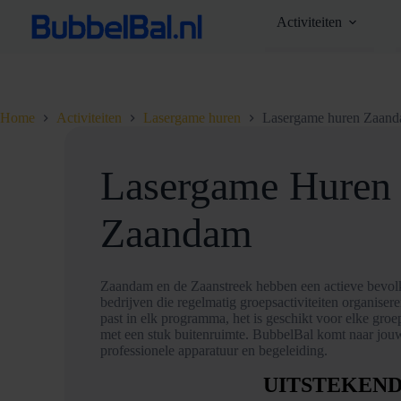
Ga
Activiteiten
naar
de
inhoud
Home
Activiteiten
Lasergame huren
Lasergame huren Zaan
Lasergame Huren 
Zaandam
Zaandam en de Zaanstreek hebben een actieve bevolki
bedrijven die regelmatig groepsactiviteiten organiser
past in elk programma, het is geschikt voor elke groep
met een stuk buitenruimte. BubbelBal komt naar jou
professionele apparatuur en begeleiding.
UITSTEKEN