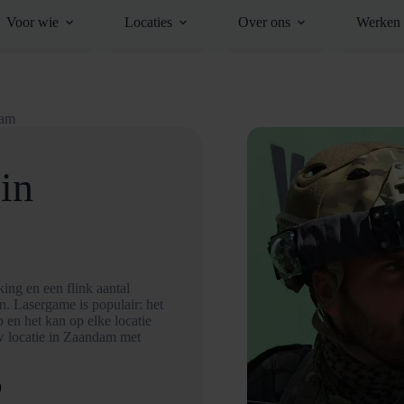
Voor wie
Locaties
Over ons
Werken 
dam
in
ng en een flink aantal
en. Lasergame is populair: het
 en het kan op elke locatie
w locatie in Zaandam met
D