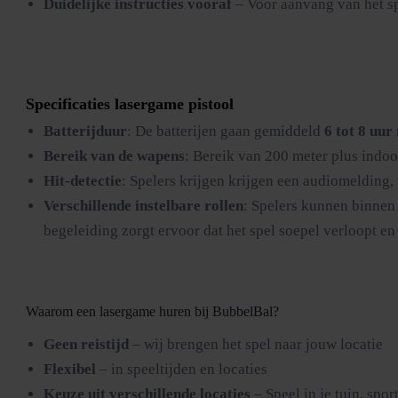
Duidelijke instructies vooraf
– Voor aanvang van het sp
Specificaties lasergame pistool
Batterijduur
: De batterijen gaan gemiddeld
6 tot 8 uur
Bereik van de wapens
: Bereik van 200 meter plus indoo
Hit-detectie
: Spelers krijgen krijgen een audiomelding,
Verschillende instelbare rollen
: Spelers kunnen binnen 
begeleiding zorgt ervoor dat het spel soepel verloopt en 
Waarom een lasergame huren bij BubbelBal?
Geen reistijd
– wij brengen het spel naar jouw locatie
Flexibel
– in speeltijden en locaties
Keuze uit verschillende locaties
– Speel in je tuin, spo