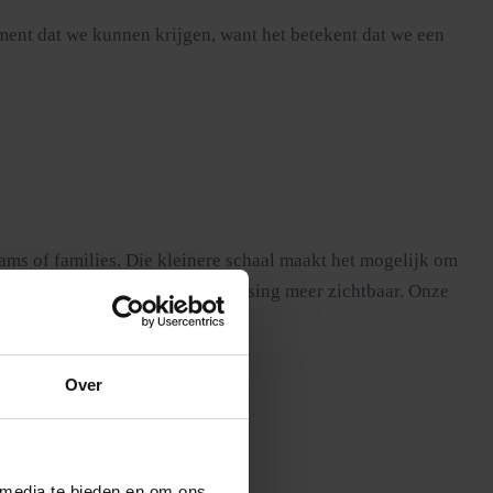
liment dat we kunnen krijgen, want het betekent dat we een
ms of families. Die kleinere schaal maakt het mogelijk om
voelbaar en elke tactische beslissing meer zichtbaar. Onze
t vijftig man speelt.
Over
 media te bieden en om ons