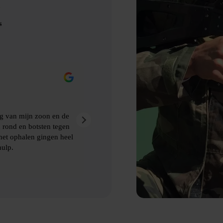
s
Eric Nienhuis
9 maanden geleden
d gebruik gemaakt van Bubbelbal, een
Ontzettend leuke dag g
kwamen de afspraken p
levering en het ophalen van de