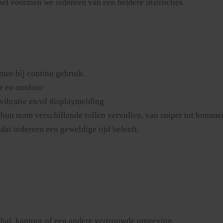
el voorzien we iedereen van een heldere instructies.
mee bij continu gebruik.
r en outdoor
 vibratie en/of displaymelding
hun team verschillende rollen vervullen, van sniper tot bommen
dat iedereen een geweldige tijd beleeft.
rthal, kantoor of een andere vertrouwde omgeving.