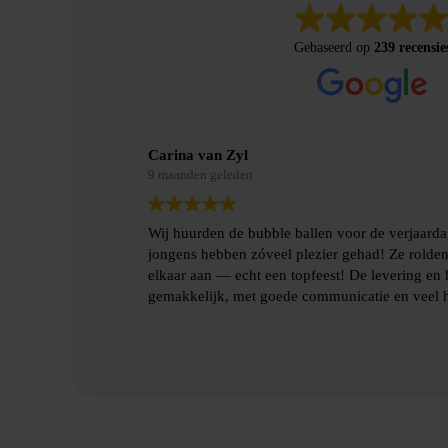
Gebaseerd op
239 recensie
Merel Bosman
9 maanden geleden
rjaardag van mijn zoon en de
Wij hebben met vriendenweeken
rolden rond en botsten tegen
hilarische ervaring!!
ing en het ophalen gingen heel
veel hulp.
Heel fijn contact gehad over de 
benodigde spulllen.
Lees verder
Dankjulliewel!