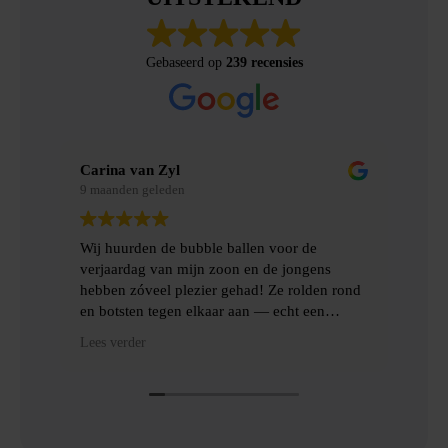
Gebaseerd op
239 recensies
Carina van Zyl
Mer
9 maanden geleden
9 m
Wij huurden de bubble ballen voor de
Wij
verjaardag van mijn zoon en de jongens
gem
hebben zóveel plezier gehad! Ze rolden rond
erv
en botsten tegen elkaar aan — echt een
topfeest! De levering en het ophalen gingen
Hee
Lees verder
Lees
heel gemakkelijk, met goede communicatie
het
en veel hulp.
Dan