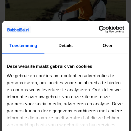
Toestemming
Details
Over
Deze website maakt gebruik van cookies
Contact en informatie
We gebruiken cookies om content en advertenties te
Ook een activiteit huren voor jouw uitje? Of heb je nog vragen
personaliseren, om functies voor social media te bieden
over onze activiteiten, service of prijzen? Vul het
contactformulier
en om ons websiteverkeer te analyseren. Ook delen we
informatie over uw gebruik van onze site met onze
in. Dan nemen wij zo snel mogelijk contact met je op. Wij
partners voor social media, adverteren en analyse. Deze
vertellen je alles over de mogelijkheden en denken graag met je
partners kunnen deze gegevens combineren met andere
mee.
informatie die u aan ze heeft verstrekt of die ze hebben
verzameld op basis van uw gebruik van hun services.
Wat is een e-chopper?