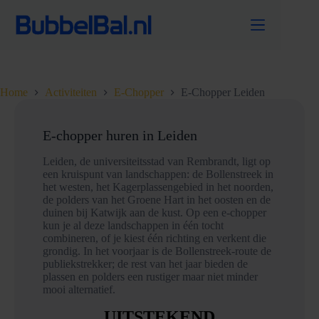
Ga
naar
de
inhoud
Home
Activiteiten
E-Chopper
E-Chopper Leiden
E-chopper huren in Leiden
Leiden, de universiteitsstad van Rembrandt, ligt op
een kruispunt van landschappen: de Bollenstreek in
het westen, het Kagerplassengebied in het noorden,
de polders van het Groene Hart in het oosten en de
duinen bij Katwijk aan de kust. Op een e-chopper
kun je al deze landschappen in één tocht
combineren, of je kiest één richting en verkent die
grondig. In het voorjaar is de Bollenstreek-route de
publiekstrekker; de rest van het jaar bieden de
plassen en polders een rustiger maar niet minder
mooi alternatief.
UITSTEKEND