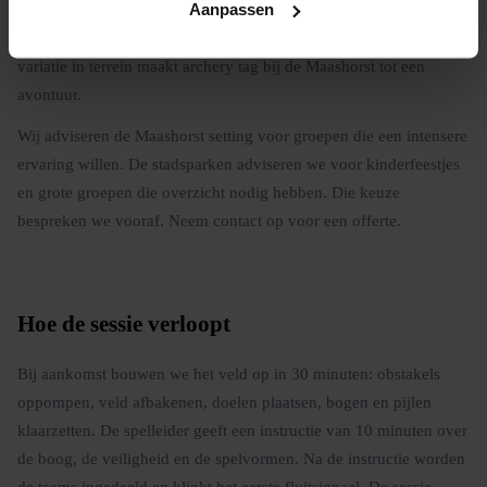
Aanpassen
de open heidevelden geven lange schietlijnen, en de overgangen
tussen bos en heide zijn de plekken waar de actie piekt. Die
variatie in terrein maakt archery tag bij de Maashorst tot een
avontuur.
Wij adviseren de Maashorst setting voor groepen die een intensere
ervaring willen. De stadsparken adviseren we voor kinderfeestjes
en grote groepen die overzicht nodig hebben. Die keuze
bespreken we vooraf. Neem contact op voor een offerte.
Hoe de sessie verloopt
Bij aankomst bouwen we het veld op in 30 minuten: obstakels
oppompen, veld afbakenen, doelen plaatsen, bogen en pijlen
klaarzetten. De spelleider geeft een instructie van 10 minuten over
de boog, de veiligheid en de spelvormen. Na de instructie worden
de teams ingedeeld en klinkt het eerste fluitsignaal. De sessie