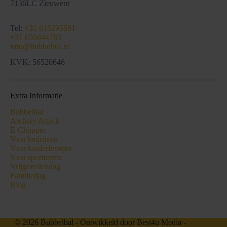
7136LC Zieuwent
Tel:
+31 615295581
+31 650844783
info@bubbelbal.nl
KVK: 56520646
Extra Informatie
Bubbelbal
Archery Attack
E-Chopper
Voor bedrijven
Voor kinderfeestjes
Voor sportteams
Vrijgezellendag
Familiedag
Blog
© 2026 Bubbelbal - Ontwikkeld door
Best4u Media
-