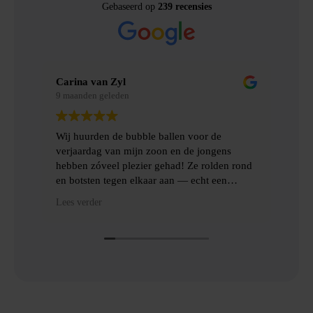
Gebaseerd op
239 recensies
Carina van Zyl
Mer
9 maanden geleden
9 m
Wij huurden de bubble ballen voor de
Wij
verjaardag van mijn zoon en de jongens
gem
hebben zóveel plezier gehad! Ze rolden rond
erv
en botsten tegen elkaar aan — echt een
topfeest! De levering en het ophalen gingen
Hee
Lees verder
Lees
heel gemakkelijk, met goede communicatie
het
en veel hulp.
Dan