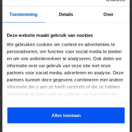
Nergens is de borrel na de archery tag zo vanzelfsprekend als in
Toestemming
Details
Over
Den Bosch. De hele groep loopt na de sessie richting de
binnenstad en binnen tien minuten zit iedereen op een terras. De
Deze website maakt gebruik van cookies
verhalen over de catches en de tactische zetten van de sessie
worden het gesprek van de avond.
We gebruiken cookies om content en advertenties te
personaliseren, om functies voor social media te bieden
Combineer met
lasergame
of een
e-chopper tocht
. Geschikt voor
en om ons websiteverkeer te analyseren. Ook delen we
groepen van 8 tot 50, leeftijden vanaf 10 jaar. Neem contact op
informatie over uw gebruik van onze site met onze
voor een offerte.
partners voor social media, adverteren en analyse. Deze
partners kunnen deze gegevens combineren met andere
informatie die u aan ze heeft verstrekt of die ze hebben
verzameld op basis van uw gebruik van hun services.
Maashorst als alternatief
De buitengebieden richting de Maashorst bieden een bosrijke
Alles toestaan
setting die een compleet ander spel oplevert dan een stadspark. De
bomen dienen als extra dekking naast de opblaasbare obstakels,