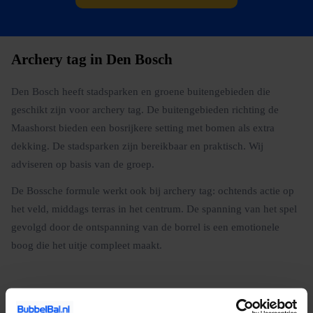
Archery tag in Den Bosch
Den Bosch heeft stadsparken en groene buitengebieden die
geschikt zijn voor archery tag. De buitengebieden richting de
Maashorst bieden een bosrijkere setting met bomen als extra
dekking. De stadsparken zijn bereikbaar en praktisch. Wij
adviseren op basis van de groep.
De Bossche formule werkt ook bij archery tag: ochtends actie op
het veld, middags terras in het centrum. De spanning van het spel
gevolgd door de ontspanning van de borrel is een emotionele
boog die het uitje compleet maakt.
Bourgondisch slagveld