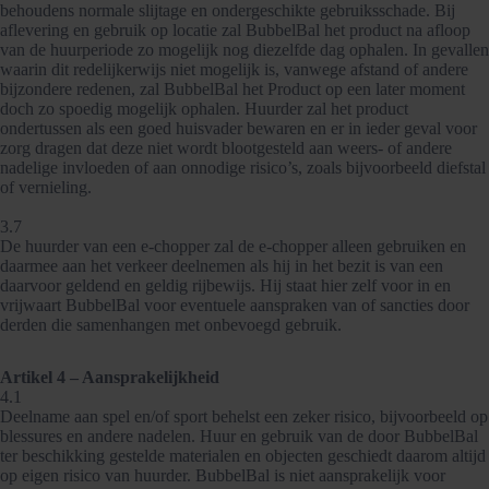
behoudens normale slijtage en ondergeschikte gebruiksschade. Bij
aflevering en gebruik op locatie zal BubbelBal het product na afloop
van de huurperiode zo mogelijk nog diezelfde dag ophalen. In gevallen
waarin dit redelijkerwijs niet mogelijk is, vanwege afstand of andere
bijzondere redenen, zal BubbelBal het Product op een later moment
doch zo spoedig mogelijk ophalen. Huurder zal het product
ondertussen als een goed huisvader bewaren en er in ieder geval voor
zorg dragen dat deze niet wordt blootgesteld aan weers- of andere
nadelige invloeden of aan onnodige risico’s, zoals bijvoorbeeld diefstal
of vernieling.
3.7
De huurder van een e-chopper zal de e-chopper alleen gebruiken en
daarmee aan het verkeer deelnemen als hij in het bezit is van een
daarvoor geldend en geldig rijbewijs. Hij staat hier zelf voor in en
vrijwaart BubbelBal voor eventuele aanspraken van of sancties door
derden die samenhangen met onbevoegd gebruik.
Artikel 4 – Aansprakelijkheid
4.1
Deelname aan spel en/of sport behelst een zeker risico, bijvoorbeeld op
blessures en andere nadelen. Huur en gebruik van de door BubbelBal
ter beschikking gestelde materialen en objecten geschiedt daarom altijd
op eigen risico van huurder. BubbelBal is niet aansprakelijk voor