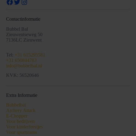
Facebook
Twitter
Instagram
Contactinformatie
Bubbel Bal
Zieuwentseweg 50
7136LC Zieuwent
Tel:
+31 615295581
+31 650844783
info@bubbelbal.nl
KVK: 56520646
Extra Informatie
Bubbelbal
Archery Attack
E-Chopper
Voor bedrijven
Voor kinderfeestjes
Voor sportteams