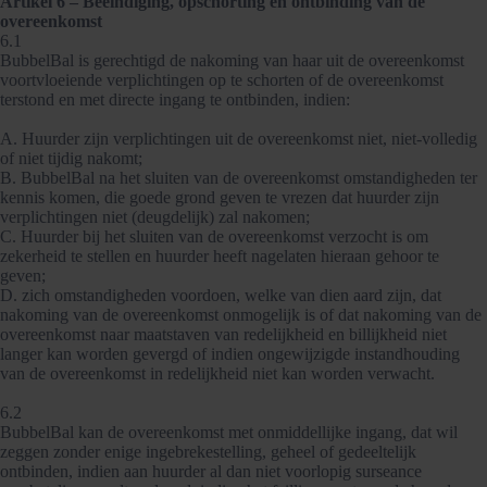
Artikel 6 – Beëindiging, opschorting en ontbinding van de
overeenkomst
6.1
BubbelBal is gerechtigd de nakoming van haar uit de overeenkomst
voortvloeiende verplichtingen op te schorten of de overeenkomst
terstond en met directe ingang te ontbinden, indien:
A. Huurder zijn verplichtingen uit de overeenkomst niet, niet-volledig
of niet tijdig nakomt;
B. BubbelBal na het sluiten van de overeenkomst omstandigheden ter
kennis komen, die goede grond geven te vrezen dat huurder zijn
verplichtingen niet (deugdelijk) zal nakomen;
C. Huurder bij het sluiten van de overeenkomst verzocht is om
zekerheid te stellen en huurder heeft nagelaten hieraan gehoor te
geven;
D. zich omstandigheden voordoen, welke van dien aard zijn, dat
nakoming van de overeenkomst onmogelijk is of dat nakoming van de
overeenkomst naar maatstaven van redelijkheid en billijkheid niet
langer kan worden gevergd of indien ongewijzigde instandhouding
van de overeenkomst in redelijkheid niet kan worden verwacht.
6.2
BubbelBal kan de overeenkomst met onmiddellijke ingang, dat wil
zeggen zonder enige ingebrekestelling, geheel of gedeeltelijk
ontbinden, indien aan huurder al dan niet voorlopig surseance