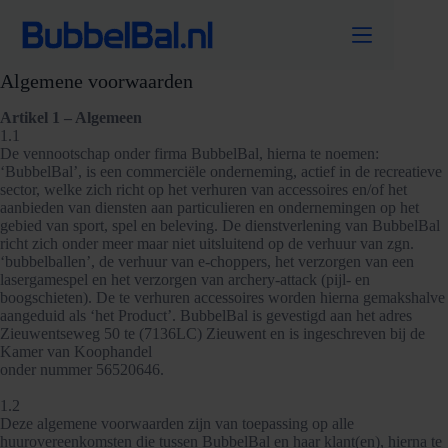
Ga
naar
de
inhoud
Algemene voorwaarden
Artikel 1 – Algemeen
1.1
De vennootschap onder firma BubbelBal, hierna te noemen:
‘BubbelBal’, is een commerciële onderneming, actief in de recreatieve
sector, welke zich richt op het verhuren van accessoires en/of het
aanbieden van diensten aan particulieren en ondernemingen op het
gebied van sport, spel en beleving. De dienstverlening van BubbelBal
richt zich onder meer maar niet uitsluitend op de verhuur van zgn.
‘bubbelballen’, de verhuur van e-choppers, het verzorgen van een
lasergamespel en het verzorgen van archery-attack (pijl- en
boogschieten). De te verhuren accessoires worden hierna gemakshalve
aangeduid als ‘het Product’. BubbelBal is gevestigd aan het adres
Zieuwentseweg 50 te (7136LC) Zieuwent en is ingeschreven bij de
Kamer van Koophandel
onder nummer 56520646.
1.2
Deze algemene voorwaarden zijn van toepassing op alle
huurovereenkomsten die tussen BubbelBal en haar klant(en), hierna te