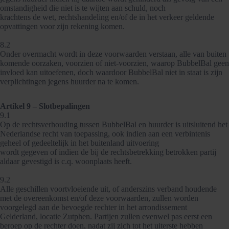
omstandigheid die niet is te wijten aan schuld, noch
krachtens de wet, rechtshandeling en/of de in het verkeer geldende
opvattingen voor zijn rekening komen.
8.2
Onder overmacht wordt in deze voorwaarden verstaan, alle van buiten
komende oorzaken, voorzien of niet-voorzien, waarop BubbelBal geen
invloed kan uitoefenen, doch waardoor BubbelBal niet in staat is zijn
verplichtingen jegens huurder na te komen.
Artikel 9 – Slotbepalingen
9.1
Op de rechtsverhouding tussen BubbelBal en huurder is uitsluitend het
Nederlandse recht van toepassing, ook indien aan een verbintenis
geheel of gedeeltelijk in het buitenland uitvoering
wordt gegeven of indien de bij de rechtsbetrekking betrokken partij
aldaar gevestigd is c.q. woonplaats heeft.
9.2
Alle geschillen voortvloeiende uit, of anderszins verband houdende
met de overeenkomst en/of deze voorwaarden, zullen worden
voorgelegd aan de bevoegde rechter in het arrondissement
Gelderland, locatie Zutphen. Partijen zullen evenwel pas eerst een
beroep op de rechter doen, nadat zij zich tot het uiterste hebben