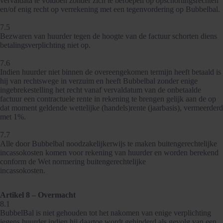
vervaldata te voldoen zonder zich te beroepen op opschortingsrechten
en/of enig recht op verrekening met een tegenvordering op Bubbelbal.
7.5
Bezwaren van huurder tegen de hoogte van de factuur schorten diens
betalingsverplichting niet op.
7.6
Indien huurder niet binnen de overeengekomen termijn heeft betaald is
hij van rechtswege in verzuim en heeft Bubbelbal zonder enige
ingebrekestelling het recht vanaf vervaldatum van de onbetaalde
factuur een contractuele rente in rekening te brengen gelijk aan de op
dat moment geldende wettelijke (handels)rente (jaarbasis), vermeerderd
met 1%.
7.7
Alle door Bubbelbal noodzakelijkerwijs te maken buitengerechtelijke
incassokosten komen voor rekening van huurder en worden berekend
conform de Wet normering buitengerechtelijke
incassokosten.
Artikel 8 – Overmacht
8.1
BubbelBal is niet gehouden tot het nakomen van enige verplichting
jegens huurder indien hij daartoe wordt gehinderd als gevolg van een