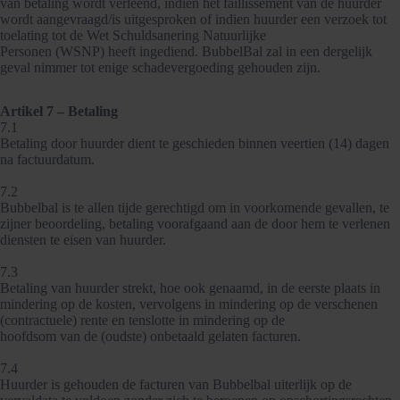
van betaling wordt verleend, indien het faillissement van de huurder
wordt aangevraagd/is uitgesproken of indien huurder een verzoek tot
toelating tot de Wet Schuldsanering Natuurlijke
Personen (WSNP) heeft ingediend. BubbelBal zal in een dergelijk
geval nimmer tot enige schadevergoeding gehouden zijn.
Artikel 7 – Betaling
7.1
Betaling door huurder dient te geschieden binnen veertien (14) dagen
na factuurdatum.
7.2
Bubbelbal is te allen tijde gerechtigd om in voorkomende gevallen, te
zijner beoordeling, betaling voorafgaand aan de door hem te verlenen
diensten te eisen van huurder.
7.3
Betaling van huurder strekt, hoe ook genaamd, in de eerste plaats in
mindering op de kosten, vervolgens in mindering op de verschenen
(contractuele) rente en tenslotte in mindering op de
hoofdsom van de (oudste) onbetaald gelaten facturen.
7.4
Huurder is gehouden de facturen van Bubbelbal uiterlijk op de