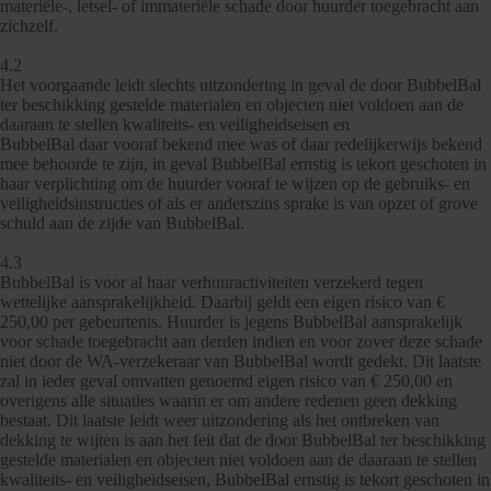
materiële-, letsel- of immateriële schade door huurder toegebracht aan
zichzelf.
4.2
Het voorgaande leidt slechts uitzondering in geval de door BubbelBal
ter beschikking gestelde materialen en objecten niet voldoen aan de
daaraan te stellen kwaliteits- en veiligheidseisen en
BubbelBal daar vooraf bekend mee was of daar redelijkerwijs bekend
mee behoorde te zijn, in geval BubbelBal ernstig is tekort geschoten in
haar verplichting om de huurder vooraf te wijzen op de gebruiks- en
veiligheidsinstructies of als er anderszins sprake is van opzet of grove
schuld aan de zijde van BubbelBal.
4.3
BubbelBal is voor al haar verhuuractiviteiten verzekerd tegen
wettelijke aansprakelijkheid. Daarbij geldt een eigen risico van €
250,00 per gebeurtenis. Huurder is jegens BubbelBal aansprakelijk
voor schade toegebracht aan derden indien en voor zover deze schade
niet door de WA-verzekeraar van BubbelBal wordt gedekt. Dit laatste
zal in ieder geval omvatten genoemd eigen risico van € 250,00 en
overigens alle situaties waarin er om andere redenen geen dekking
bestaat. Dit laatste leidt weer uitzondering als het ontbreken van
dekking te wijten is aan het feit dat de door BubbelBal ter beschikking
gestelde materialen en objecten niet voldoen aan de daaraan te stellen
kwaliteits- en veiligheidseisen, BubbelBal ernstig is tekort geschoten in