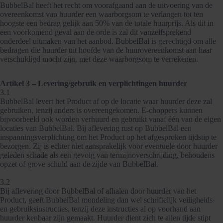
BubbelBal heeft het recht om voorafgaand aan de uitvoering van de
overeenkomst van huurder een waarborgsom te verlangen tot ten
hoogste een bedrag gelijk aan 50% van de totale huurprijs. Als dit in
een voorkomend geval aan de orde is zal dit vanzelfsprekend
onderdeel uitmaken van het aanbod. BubbelBal is gerechtigd om alle
bedragen die huurder uit hoofde van de huurovereenkomst aan haar
verschuldigd mocht zijn, met deze waarborgsom te verrekenen.
Artikel 3 – Levering/gebruik en verplichtingen huurder
3.1
BubbelBal levert het Product af op de locatie waar huurder deze zal
gebruiken, tenzij anders is overeengekomen. E-choppers kunnen
bijvoorbeeld ook worden verhuurd en gebruikt vanaf één van de eigen
locaties van BubbelBal. Bij aflevering rust op BubbelBal een
inspanningsverplichting om het Product op het afgesproken tijdstip te
bezorgen. Zij is echter niet aansprakelijk voor eventuele door huurder
geleden schade als een gevolg van termijnoverschrijding, behoudens
opzet of grove schuld aan de zijde van BubbelBal.
3.2
Bij aflevering door BubbelBal of afhalen door huurder van het
Product, geeft BubbelBal mondeling dan wel schriftelijk veiligheids-
en gebruiksinstructies, tenzij deze instructies al op voorhand aan
huurder kenbaar zijn gemaakt. Huurder dient zich te allen tijde stipt