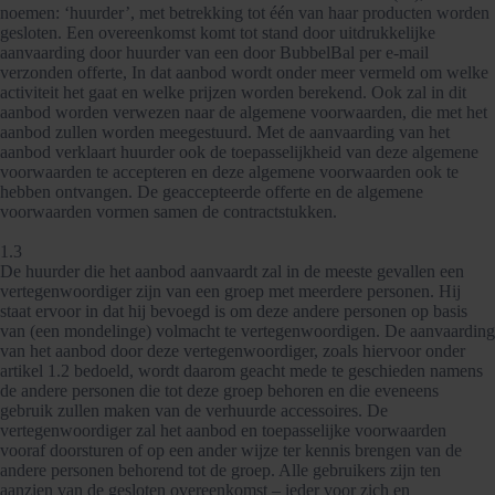
noemen: ‘huurder’, met betrekking tot één van haar producten worden
gesloten. Een overeenkomst komt tot stand door uitdrukkelijke
aanvaarding door huurder van een door BubbelBal per e-mail
verzonden offerte, In dat aanbod wordt onder meer vermeld om welke
activiteit het gaat en welke prijzen worden berekend. Ook zal in dit
aanbod worden verwezen naar de algemene voorwaarden, die met het
aanbod zullen worden meegestuurd. Met de aanvaarding van het
aanbod verklaart huurder ook de toepasselijkheid van deze algemene
voorwaarden te accepteren en deze algemene voorwaarden ook te
hebben ontvangen. De geaccepteerde offerte en de algemene
voorwaarden vormen samen de contractstukken.
1.3
De huurder die het aanbod aanvaardt zal in de meeste gevallen een
vertegenwoordiger zijn van een groep met meerdere personen. Hij
staat ervoor in dat hij bevoegd is om deze andere personen op basis
van (een mondelinge) volmacht te vertegenwoordigen. De aanvaarding
van het aanbod door deze vertegenwoordiger, zoals hiervoor onder
artikel 1.2 bedoeld, wordt daarom geacht mede te geschieden namens
de andere personen die tot deze groep behoren en die eveneens
gebruik zullen maken van de verhuurde accessoires. De
vertegenwoordiger zal het aanbod en toepasselijke voorwaarden
vooraf doorsturen of op een ander wijze ter kennis brengen van de
andere personen behorend tot de groep. Alle gebruikers zijn ten
aanzien van de gesloten overeenkomst – ieder voor zich en