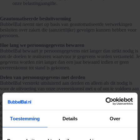
onze belastingaangifte.
Geautomatiseerde besluitvorming
BubbelBal neemt niet op basis van geautomatiseerde verwerkingen
besluiten over zaken die (aanzienlijke) gevolgen kunnen hebben voor
personen.
Hoe lang we persoonsgegevens bewaren
BubbelBal bewaart je persoonsgegevens niet langer dan strikt nodig is
om de doelen te realiseren waarvoor je gegevens worden verzameld. Je
gegevens worden niet langer dan een jaar bewaard indien er geen
overeenkomst tot stand is gekomen.
Delen van persoonsgegevens met derden
BubbelBal verstrekt uitsluitend aan derden en alleen als dit nodig is
voor de uitvoering van onze overeenkomst met u of om te voldoen aan
een wettelijke verplichting.
Cookies, of vergelijkbare technieken, die wij gebruiken
BubbelBal gebruikt alleen technische en functionele cookies. En
analytische cookies die geen inbreuk maken op uw privacy. Een
Toestemming
Details
Over
cookie is een klein tekstbestand dat bij het eerste bezoek aan deze
website wordt opgeslagen op uw computer, tablet of smartphone. De
cookies die wij gebruiken zijn noodzakelijk voor de technische
werking van de website en uw gebruiksgemak. Ze zorgen ervoor dat