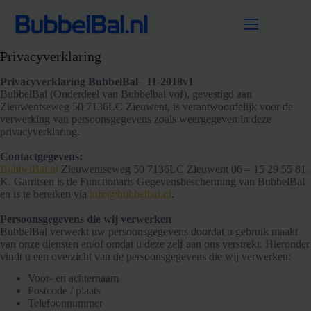
Ga
naar
de
inhoud
Privacyverklaring
Privacyverklaring BubbelBal– 11-2018v1
BubbelBal (Onderdeel van Bubbelbal vof), gevestigd aan
Zieuwentseweg 50 7136LC Zieuwent, is verantwoordelijk voor de
verwerking van persoonsgegevens zoals weergegeven in deze
privacyverklaring.
Contactgegevens:
BubbelBal.nl
Zieuwentseweg 50 7136LC Zieuwent 06 – 15 29 55 81.
K. Garritsen is de Functionaris Gegevensbescherming van BubbelBal
en is te bereiken via
info@bubbelbal.nl
.
Persoonsgegevens die wij verwerken
BubbelBal verwerkt uw persoonsgegevens doordat u gebruik maakt
van onze diensten en/of omdat u deze zelf aan ons verstrekt. Hieronder
vindt u een overzicht van de persoonsgegevens die wij verwerken:
Voor- en achternaam
Postcode / plaats
Telefoonnummer