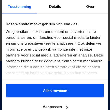
Toestemming
Details
Over
Deze website maakt gebruik van cookies
We gebruiken cookies om content en advertenties te
Eigen locatie –
personaliseren, om functies voor social media te bieden
Veendam
Groningen
en om ons websiteverkeer te analyseren. Ook delen we
informatie over uw gebruik van onze site met onze
partners voor social media, adverteren en analyse. Deze
partners kunnen deze gegevens combineren met andere
informatie die u aan ze heeft verstrekt of die ze hebben
verzameld op basis van uw gebruik van hun services.
Interesse? Vraag
direct
een offerte
aan!
Alles toestaan
Offerte aanvragen
Aanpassen