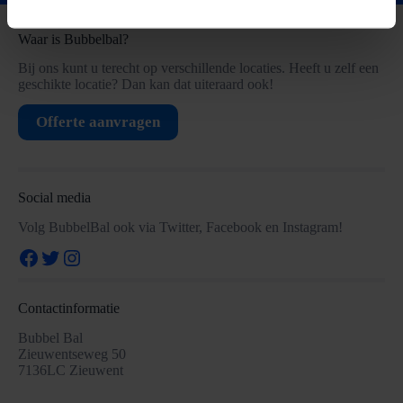
Waar is Bubbelbal?
Bij ons kunt u terecht op verschillende locaties. Heeft u zelf een
geschikte locatie? Dan kan dat uiteraard ook!
Offerte aanvragen
Social media
Volg BubbelBal ook via Twitter, Facebook en Instagram!
Facebook
Twitter
Instagram
Contactinformatie
Bubbel Bal
Zieuwentseweg 50
7136LC Zieuwent