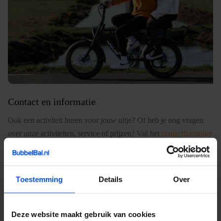
Contact en informatie
Ook een activiteit huren voor jouw uitje? Of heb je nog vragen
over onze activiteiten, service of prijzen? Vul het
contactformulier
in. Dan nemen wij zo snel mogelijk contact met je op. Wij
vertellen je alles over de mogelijkheden en denken graag met je
mee.
Toestemming
Details
Over
Wat is een e-chopper?
Deze website maakt gebruik van cookies