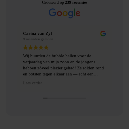
Gebaseerd op
239 recensies
Carina van Zyl
Mere
9 maanden geleden
9 maa
Wij huurden de bubble ballen voor de
Wij 
verjaardag van mijn zoon en de jongens
gemaa
hebben zóveel plezier gehad! Ze rolden rond
ervar
en botsten tegen elkaar aan — echt een
topfeest! De levering en het ophalen gingen
Heel 
Lees verder
Lees 
heel gemakkelijk, met goede communicatie
het o
en veel hulp.
Dankj