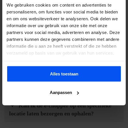
We gebruiken cookies om content en advertenties te
Hoe werkt een e-chopper?
personaliseren, om functies voor social media te bieden
en om ons websiteverkeer te analyseren. Ook delen we
informatie over uw gebruik van onze site met onze
Moet je een rijbewijs hebben om een e-
partners voor social media, adverteren en analyse. Deze
chopper te huren?
partners kunnen deze gegevens combineren met andere
informatie die u aan ze heeft verstrekt of die ze hebben
verzameld op basis van uw gebruik van hun services.
Hoe ver kan ik rijden met een e-
chopper?
Alles toestaan
Hoe hard gaat een e-chopper?
Aanpassen
Kan ik de e-chopper op een specifieke
locatie laten bezorgen en ophalen?