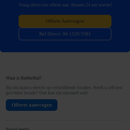
Vraag direct een offerte aan. Binnen 24 uur reactie!
Offerte Aanvragen
Bel Direct: 06 1529 5581
Waar is Bubbelbal?
Bij ons kunt u terecht op verschillende locaties. Heeft u zelf een
geschikte locatie? Dan kan dat uiteraard ook!
Offerte aanvragen
Social media