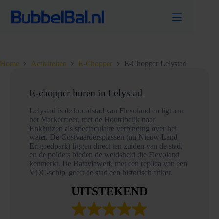
Ga
naar
de
inhoud
Home
Activiteiten
E-Chopper
E-Chopper Lelystad
E-chopper huren in Lelystad
Lelystad is de hoofdstad van Flevoland en ligt aan
het Markermeer, met de Houtribdijk naar
Enkhuizen als spectaculaire verbinding over het
water. De Oostvaardersplassen (nu Nieuw Land
Erfgoedpark) liggen direct ten zuiden van de stad,
en de polders bieden de weidsheid die Flevoland
kenmerkt. De Bataviawerf, met een replica van een
VOC-schip, geeft de stad een historisch anker.
UITSTEKEND