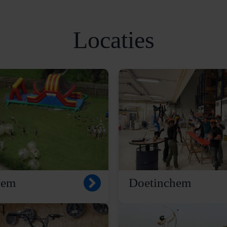
Locaties
hem
Doetinchem