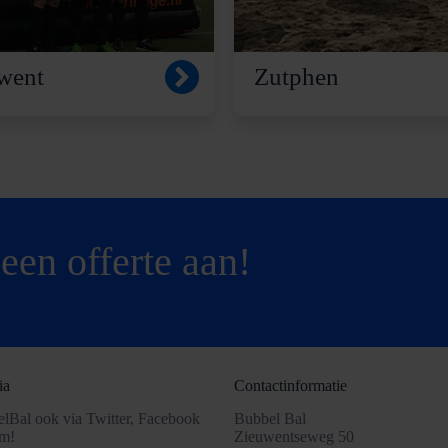
went
Zutphen
een offerte aan!
ia
Contactinformatie
lBal ook via Twitter, Facebook
Bubbel Bal
am!
Zieuwentseweg 50