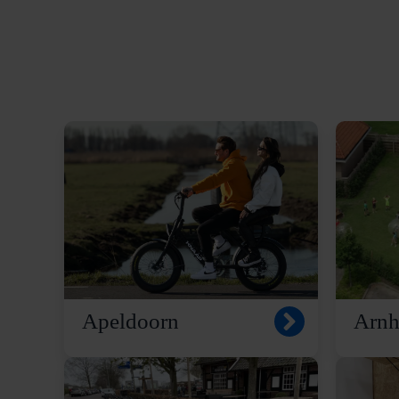
Apeldoorn
Arn