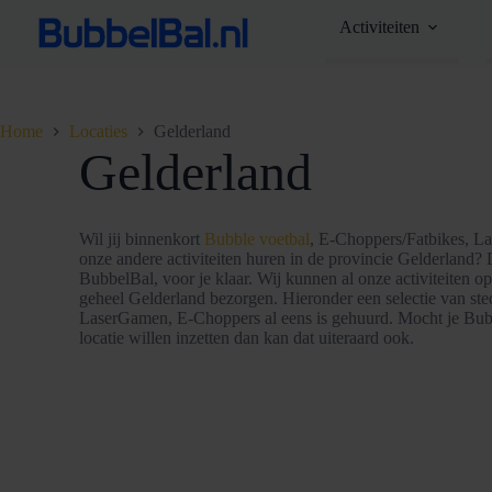
Ga
Activiteiten
naar
de
inhoud
Home
Locaties
Gelderland
Gelderland
Wil jij binnenkort
Bubble voetbal
, E-Choppers/Fatbikes, La
onze andere activiteiten huren in de provincie Gelderland?
BubbelBal, voor je klaar. Wij kunnen al onze activiteiten op
geheel Gelderland bezorgen. Hieronder een selectie van st
LaserGamen, E-Choppers al eens is gehuurd. Mocht je Bu
locatie willen inzetten dan kan dat uiteraard ook.