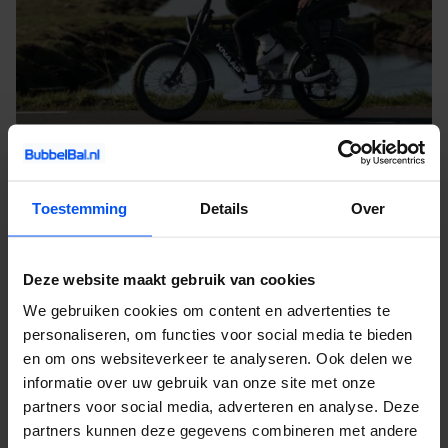
Contact en informatie
Ook een activiteit huren voor jouw uitje? Of heb je nog vragen
Toestemming
Details
Over
over onze activiteiten, service of prijzen? Vul het
contactformulier
in. Dan nemen wij zo snel mogelijk contact met je op. Wij
Deze website maakt gebruik van cookies
vertellen je alles over de mogelijkheden en denken graag met je
We gebruiken cookies om content en advertenties te
mee.
personaliseren, om functies voor social media te bieden
en om ons websiteverkeer te analyseren. Ook delen we
Wat is een e-chopper?
informatie over uw gebruik van onze site met onze
partners voor social media, adverteren en analyse. Deze
partners kunnen deze gegevens combineren met andere
Hoe werkt een e-chopper?