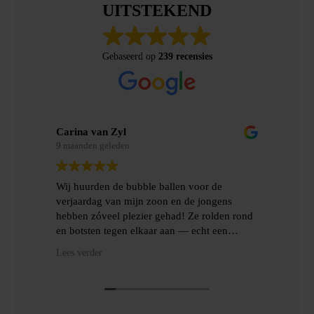
UITSTEKEND
Gebaseerd op
239 recensies
Carina van Zyl
Mer
9 maanden geleden
9 m
Wij huurden de bubble ballen voor de
Wij
verjaardag van mijn zoon en de jongens
gem
hebben zóveel plezier gehad! Ze rolden rond
erv
en botsten tegen elkaar aan — echt een
topfeest! De levering en het ophalen gingen
Hee
Lees verder
Lees
heel gemakkelijk, met goede communicatie
het
en veel hulp.
Dan