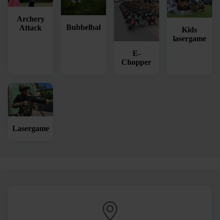
Archery
Bubbelbal
Attack
Kids
lasergame
E-
Chopper
Lasergame