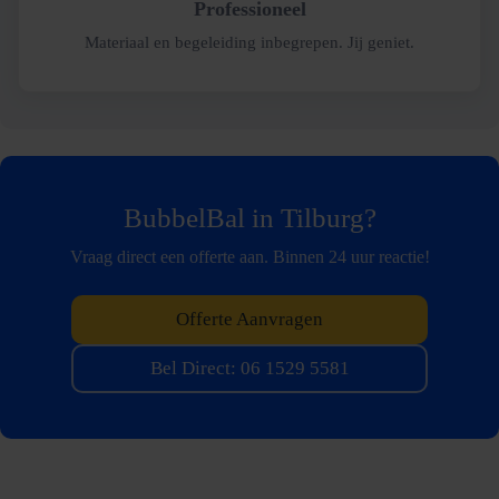
Professioneel
Materiaal en begeleiding inbegrepen. Jij geniet.
BubbelBal in Tilburg?
Vraag direct een offerte aan. Binnen 24 uur reactie!
Offerte Aanvragen
Bel Direct: 06 1529 5581