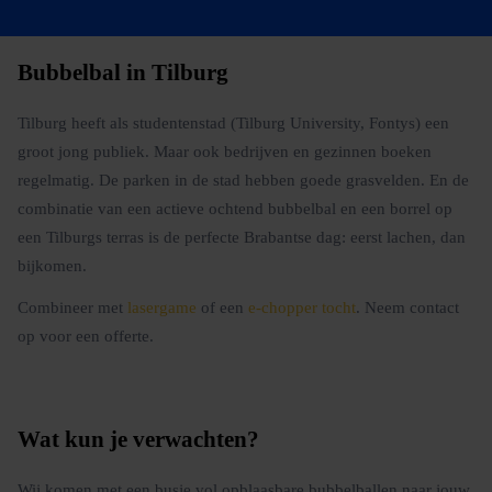
Bubbelbal in Tilburg
Tilburg heeft als studentenstad (Tilburg University, Fontys) een
groot jong publiek. Maar ook bedrijven en gezinnen boeken
regelmatig. De parken in de stad hebben goede grasvelden. En de
combinatie van een actieve ochtend bubbelbal en een borrel op
een Tilburgs terras is de perfecte Brabantse dag: eerst lachen, dan
bijkomen.
Combineer met
lasergame
of een
e-chopper tocht
. Neem contact
op voor een offerte.
Wat kun je verwachten?
Wij komen met een busje vol opblaasbare bubbelballen naar jouw