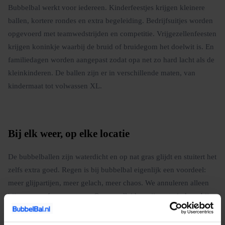
Bubbelbal werkt voor iedereen. Kinderfeestjes krijgen kleinere
ballen, kortere rondes en extra begeleiding. Bedrijfsuitjes worden
opgevoerd met teamwedstrijden en competitie. Vrijgezellenfeesten
krijgen koninkje waarbij de bruid of bruidegom het doelwit is. En
familiedagen worden aangepast zodat opa net zo hard lacht als de
kleinkinderen. De ballen zijn er in verschillende maten, van
kindermaat tot volwassen XL.
Bij elk weer, op elke locatie
De bubbelballen zijn waterdicht en op nat gras glijdt en stuitert het
zelfs extra goed. Regen is bij bubbelbal eigenlijk een voordeel:
meer glijpartijen, meer gelach, meer chaos. We annuleren alleen
bij onweer of zware storm. Onze spelleiders zijn getraind om bij
elk weer een goed programma neer te zetten.