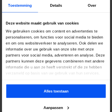
Boeken is simpel: neem contact op via de website, geef het aantal
Toestemming
Details
Over
spelers, de gewenste datum en de locatie door, en wij regelen de
rest. Wil je eerst weten wat het kost? Vraag een offerte aan, je
hoort binnen 24 uur van ons.
Deze website maakt gebruik van cookies
We gebruiken cookies om content en advertenties te
personaliseren, om functies voor social media te bieden
en om ons websiteverkeer te analyseren. Ook delen we
Veelgestelde vragen
informatie over uw gebruik van onze site met onze
partners voor social media, adverteren en analyse. Deze
Doet bubbelbal pijn?
partners kunnen deze gegevens combineren met andere
Nee. De opblaasbare ballen beschermen je lichaam volledig. Je
informatie die u aan ze heeft verstrekt of die ze hebben
valt zacht en stuitert terug. Het voelt eerder als lachen dan als pijn.
verzameld op basis van uw gebruik van hun services.
Wat kost het?
Hangt af van groepsgrootte, duur en locatie. Neem contact op
Alles toestaan
voor een offerte, je hoort binnen 24 uur.
Kan het bij regen?
Aanpassen
Ja. De ballen zijn waterdicht en op nat gras glijdt en stuitert het