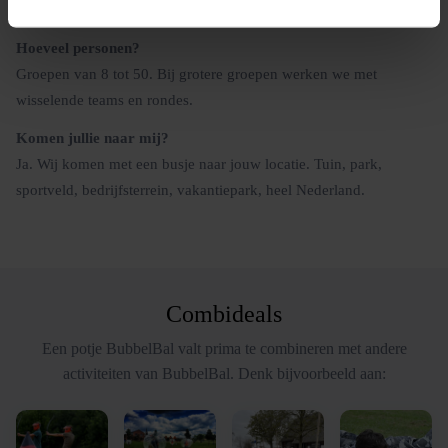
zelfs extra goed. We annuleren alleen bij onweer of zware storm.
Hoeveel personen?
Groepen van 8 tot 50. Bij grotere groepen werken we met
wisselende teams en rondes.
Komen jullie naar mij?
Ja. Wij komen met een busje naar jouw locatie. Tuin, park,
sportveld, bedrijfsterrein, vakantiepark, heel Nederland.
Combideals
Een potje BubbelBal valt prima te combineren met andere
activiteiten van BubbelBal. Denk bijvoorbeeld aan: