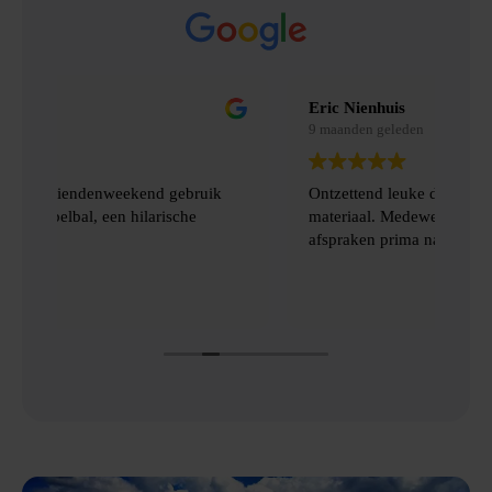
Eric Nienhuis
Pel
9 maanden geleden
9 m
k
Ontzettend leuke dag gehad met prima
Ik 
materiaal. Medewerkers kwamen de
dag
afspraken prima na. Aanrader
bep
mee
en
gro
Lee
gew
de 
vol