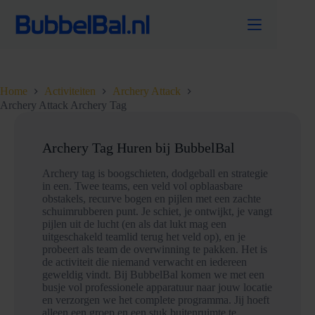
Ga
naar
de
inhoud
Home
Activiteiten
Archery Attack
Archery Attack Archery Tag
Archery Tag Huren bij BubbelBal
Archery tag is boogschieten, dodgeball en strategie
in een. Twee teams, een veld vol opblaasbare
obstakels, recurve bogen en pijlen met een zachte
schuimrubberen punt. Je schiet, je ontwijkt, je vangt
pijlen uit de lucht (en als dat lukt mag een
uitgeschakeld teamlid terug het veld op), en je
probeert als team de overwinning te pakken. Het is
de activiteit die niemand verwacht en iedereen
geweldig vindt. Bij BubbelBal komen we met een
busje vol professionele apparatuur naar jouw locatie
en verzorgen we het complete programma. Jij hoeft
alleen een groep en een stuk buitenruimte te