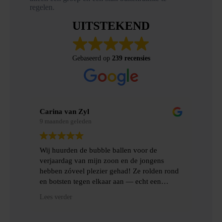
regelen.
UITSTEKEND
Gebaseerd op
239 recensies
Carina van Zyl
Mer
9 maanden geleden
9 m
Wij huurden de bubble ballen voor de
Wij
verjaardag van mijn zoon en de jongens
gem
hebben zóveel plezier gehad! Ze rolden rond
erv
en botsten tegen elkaar aan — echt een
topfeest! De levering en het ophalen gingen
Hee
Lees verder
Lees
heel gemakkelijk, met goede communicatie
het
en veel hulp.