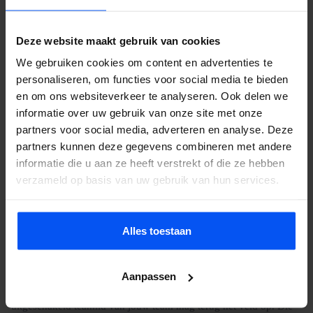
Een sessie duurt anderhalf tot twee uur en bestaat uit meerdere
Deze website maakt gebruik van cookies
rondes met wisselende spelvormen. Team Deathmatch is de basis:
twee teams schieten op elkaar tot iedereen aan een kant is
We gebruiken cookies om content en advertenties te
personaliseren, om functies voor social media te bieden
uitgeschakeld. Capture the Flag voegt een tactische laag toe.
en om ons websiteverkeer te analyseren. Ook delen we
Target Shoot draait om precisie. En bij Medic modus is een speler
informatie over uw gebruik van onze site met onze
per team de medic die uitgeschakelde teamleden kan genezen
partners voor social media, adverteren en analyse. Deze
door ze aan te tikken. Die variatie houdt het spel vers en de
partners kunnen deze gegevens combineren met andere
energie hoog.
informatie die u aan ze heeft verstrekt of die ze hebben
verzameld op basis van uw gebruik van hun services.
De catch mechanic: het spel binnen het spel
Alles toestaan
Het element dat archery tag onderscheidt van elk ander schietspel
is de catch mechanic. Als je een pijl uit de lucht vangt die op je af
Aanpassen
komt, gebeuren er twee dingen: de schutter is uit, en een
uitgeschakeld teamlid van jouw team mag terug het veld op. Die