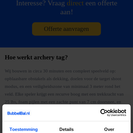
Interesse? Vraag
direct
een offerte
aan!
Offerte aanvragen
Hoe werkt archery tag?
Wij bouwen in circa 30 minuten een compleet speelveld op:
opblaasbare obstakels als dekking, doelen voor de target shoot
modus, en een veiligheidszone van minimaal 3 meter rond het
veld. Elke speler krijgt een recurve boog met een trekkracht van
25 lbs, foam pijlen met een zachte punt van 7 cm doorsnee, en
een gelaatsmasker dat het volledige gezicht beschermt. De
spelleider geeft een instructie over de boog (hoe je hem vasthoudt,
hoe je richt, hoe je de pijl trekt), de veiligheidsregels en de
Toestemming
Details
Over
spelvormen.