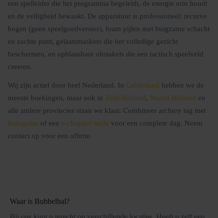
een spelleider die het programma begeleidt, de energie erin houdt
en de veiligheid bewaakt. De apparatuur is professioneel: recurve
bogen (geen speelgoedversies), foam pijlen met buigzame schacht
en zachte punt, gelaatsmaskers die het volledige gezicht
beschermen, en opblaasbare obstakels die een tactisch speelveld
creeren.
Wij zijn actief door heel Nederland. In
Gelderland
hebben we de
meeste boekingen, maar ook in
Zuid-Holland
,
Noord-Holland
en
alle andere provincies staan we klaar. Combineer archery tag met
lasergame
of een
e-chopper tocht
voor een complete dag. Neem
contact op voor een offerte.
Waar is Bubbelbal?
Bij ons kunt u terecht op verschillende locaties. Heeft u zelf een