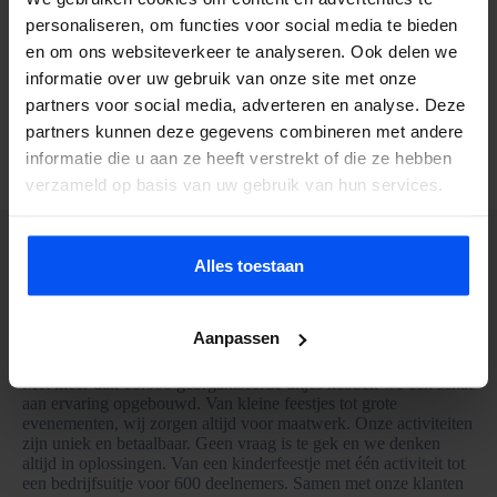
tot unieke ervaringen, tegen een eerlijke prijs.
personaliseren, om functies voor social media te bieden
Onze kernwaarden
en om ons websiteverkeer te analyseren. Ook delen we
informatie over uw gebruik van onze site met onze
Plezier staat centraal
partners voor social media, adverteren en analyse. Deze
Persoonlijk contact
Flexibiliteit
partners kunnen deze gegevens combineren met andere
Samenwerking
informatie die u aan ze heeft verstrekt of die ze hebben
Passie voor sport en spel
verzameld op basis van uw gebruik van hun services.
Alles toestaan
Ons team
Bij BubbelBal werken we met een jong en energiek team van
ongeveer 10 medewerkers. Iedereen brengt een eigen expertise
Aanpassen
en enthousiasme mee, wat zorgt voor een dynamische werksfeer.
Met meer dan 10.000 georganiseerde uitjes hebben we een schat
aan ervaring opgebouwd. Van kleine feestjes tot grote
evenementen, wij zorgen altijd voor maatwerk. Onze activiteiten
zijn uniek en betaalbaar. Geen vraag is te gek en we denken
altijd in oplossingen. Van een kinderfeestje met één activiteit tot
een bedrijfsuitje voor 600 deelnemers. Samen met onze klanten