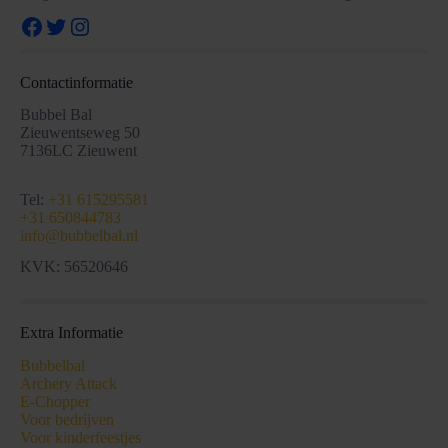
Facebook
Twitter
Instagram
Contactinformatie
Bubbel Bal
Zieuwentseweg 50
7136LC Zieuwent
Tel:
+31 615295581
+31 650844783
info@bubbelbal.nl
KVK: 56520646
Extra Informatie
Bubbelbal
Archery Attack
E-Chopper
Voor bedrijven
Voor kinderfeestjes