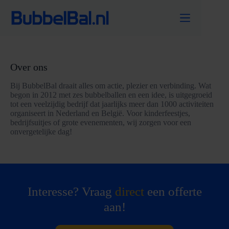
Ga
naar
de
inhoud
Over ons
Bij BubbelBal draait alles om actie, plezier en verbinding. Wat
begon in 2012 met zes bubbelballen en een idee, is uitgegroeid
tot een veelzijdig bedrijf dat jaarlijks meer dan 1000 activiteiten
organiseert in Nederland en België. Voor kinderfeestjes,
bedrijfsuitjes of grote evenementen, wij zorgen voor een
onvergetelijke dag!
Interesse? Vraag
direct
een offerte
aan!