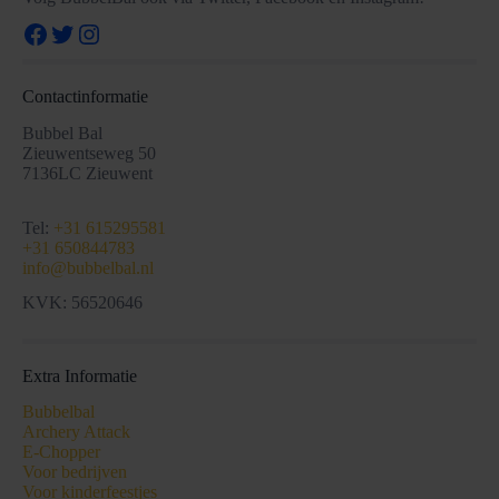
Facebook
Twitter
Instagram
Contactinformatie
Bubbel Bal
Zieuwentseweg 50
7136LC Zieuwent
Tel:
+31 615295581
+31 650844783
info@bubbelbal.nl
KVK: 56520646
Extra Informatie
Bubbelbal
Archery Attack
E-Chopper
Voor bedrijven
Voor kinderfeestjes