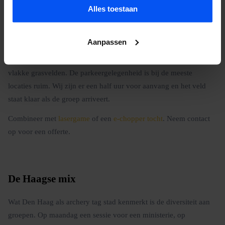
Alles toestaan
Praktische informatie
De meeste sessies in Den Haag draaien we doordeweeks voor
Aanpassen
bedrijven en in het weekend voor kinderfeestjes en
vriendengroepen. De parken zijn goed onderhouden en bieden
vlakke grasvelden. De parkeergelegenheid is bij de meeste
locaties ruim. Wij zijn er een half uur voor aanvang en het veld
staat klaar als de groep arriveert.
Combineer met
lasergame
of een
e-chopper tocht
. Neem contact
op voor een offerte.
De Haagse mix
Wat Den Haag als archery tag stad kenmerkt is de diversiteit aan
groepen. Op maandag een sessie voor een ministerie, op