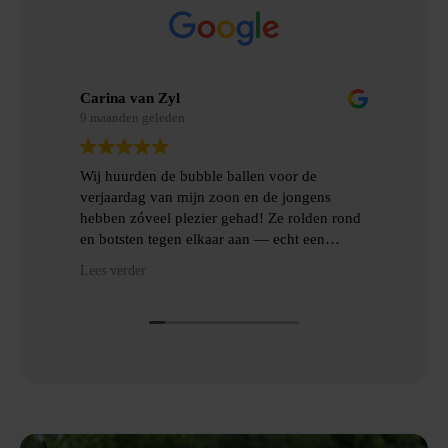
Carina van Zyl
Mer
9 maanden geleden
9 m
Wij huurden de bubble ballen voor de
Wij
verjaardag van mijn zoon en de jongens
gem
hebben zóveel plezier gehad! Ze rolden rond
erv
en botsten tegen elkaar aan — echt een
topfeest! De levering en het ophalen gingen
Hee
Lees verder
Lees
heel gemakkelijk, met goede communicatie
het
en veel hulp.
Dan