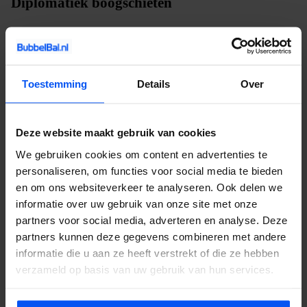
Diplomatiek boogschieten
De diplomatieke context van Den Haag levert boekingen op die
we in andere steden niet zien: internationale teams van
ambassades en Europese instellingen. Die groepen zijn diverser
Toestemming
Details
Over
dan een gemiddeld Nederlands bedrijfsteam, de
communicatiestijlen lopen uiteen en de benadering van competitie
verschilt per culturele achtergrond. Onze spelleiders lezen die
Deze website maakt gebruik van cookies
verschillen en kiezen spelvormen die samenwerking boven
We gebruiken cookies om content en advertenties te
confrontatie stellen. Het resultaat: een teambuilding die verbindt
personaliseren, om functies voor social media te bieden
over landsgrenzen heen.
en om ons websiteverkeer te analyseren. Ook delen we
Kinderfeestjes in de tuin, vrijgezellenfeesten in het park,
informatie over uw gebruik van onze site met onze
partners voor social media, adverteren en analyse. Deze
familiedagen op een sportveld: wij passen het programma aan op
partners kunnen deze gegevens combineren met andere
elke groep en elke gelegenheid. Neem contact op voor een
informatie die u aan ze heeft verstrekt of die ze hebben
offerte.
verzameld op basis van uw gebruik van hun services.