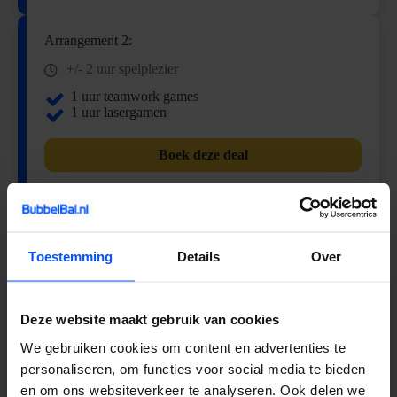
Arrangement 2:
+/- 2 uur spelplezier
1 uur teamwork games
1 uur lasergamen
Boek deze deal
Arrangement 3:
Toestemming
Details
Over
+/- 2 uur spelplezier
1 uur Archery Attack
1 uur Lasergamen
Deze website maakt gebruik van cookies
Boek deze deal
We gebruiken cookies om content en advertenties te
personaliseren, om functies voor social media te bieden
en om ons websiteverkeer te analyseren. Ook delen we