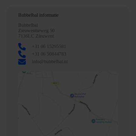
Bubbelbal informatie
Bubbelbal
Zieuwentseweg 50
7136LC Zieuwent
+31 06 15295581
+31 06 50844783
info@bubbelbal.nl