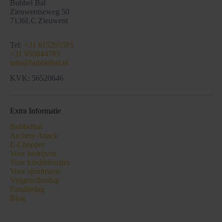
Bubbel Bal
Zieuwentseweg 50
7136LC Zieuwent
Tel:
+31 615295581
+31 650844783
info@bubbelbal.nl
KVK: 56520646
Extra Informatie
Bubbelbal
Archery Attack
E-Chopper
Voor bedrijven
Voor kinderfeestjes
Voor sportteams
Vrijgezellendag
Familiedag
Blog