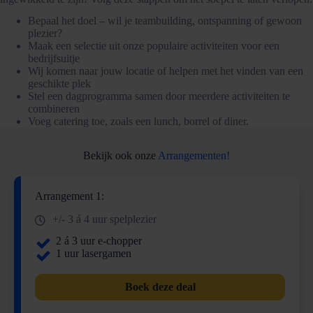
Bepaal het doel – wil je teambuilding, ontspanning of gewoon
plezier?
Maak een selectie uit onze populaire activiteiten voor een
bedrijfsuitje
Wij komen naar jouw locatie of helpen met het vinden van een
geschikte plek
Stel een dagprogramma samen door meerdere activiteiten te
combineren
Voeg catering toe, zoals een lunch, borrel of diner.
Bekijk ook onze
Arrangementen!
Arrangement 1:
+/- 3 á 4 uur spelplezier
2 á 3 uur e-chopper
1 uur lasergamen
Boek deze deal