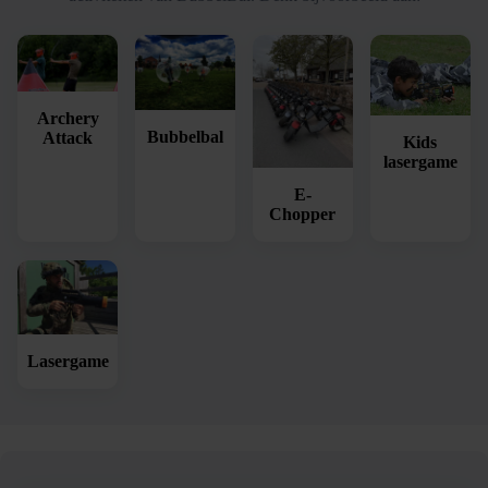
Archery
Bubbelbal
Attack
Kids
lasergame
E-
Chopper
Lasergame