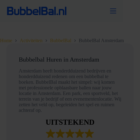
Ga
naar
de
inhoud
Home
Activiteiten
BubbelBal
BubbelBal Amsterdam
Bubbelbal Huren in Amsterdam
Amsterdam heeft honderdduizend bedrijven en
honderdduizend redenen om een bubbelbal te
boeken. BubbelBal maakt het simpel: wij komen
met professionele opblaasbare ballen naar jouw
locatie in Amsterdam. Een park, een sportveld, het
terrein van je bedrijf of een evenementenlocatie. Wij
zetten het veld op, begeleiden het spel en ruimen
achteraf op.
UITSTEKEND