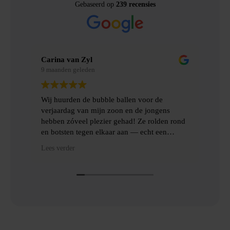
Gebaseerd op
239 recensies
Carina van Zyl
Mer
9 maanden geleden
9 m
Wij huurden de bubble ballen voor de
Wij
verjaardag van mijn zoon en de jongens
gem
hebben zóveel plezier gehad! Ze rolden rond
erv
en botsten tegen elkaar aan — echt een
topfeest! De levering en het ophalen gingen
Hee
Lees verder
Lees
heel gemakkelijk, met goede communicatie
het
en veel hulp.
Dan