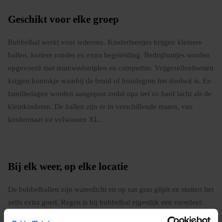
Geschikt voor elke groep
Bubbelbal werkt voor iedereen. Kinderfeestjes krijgen kleinere
ballen, kortere rondes en extra begeleiding. Bedrijfsuitjes worden
opgevoerd met teamwedstrijden en competitie. Vrijgezellenfeesten
krijgen koninkje waarbij de bruid of bruidegom het doelwit is. En
familiedagen worden aangepast zodat opa net zo hard lacht als de
kleinkinderen. De ballen zijn er in verschillende maten, van
kindermaat tot volwassen XL.
Bij elk weer, op elke locatie
De bubbelballen zijn waterdicht en op nat gras glijdt en stuitert het
zelfs extra goed. Regen is bij bubbelbal eigenlijk een voordeel:
meer glijpartijen, meer gelach, meer chaos. We annuleren alleen