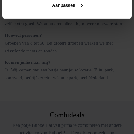
Aanpassen
Kan het bij regen?
Ja. De ballen zijn waterdicht en op nat gras glijdt en stuitert het
zelfs extra goed. We annuleren alleen bij onweer of zware storm.
Hoeveel personen?
Groepen van 8 tot 50. Bij grotere groepen werken we met
wisselende teams en rondes.
Komen jullie naar mij?
Ja. Wij komen met een busje naar jouw locatie. Tuin, park,
sportveld, bedrijfsterrein, vakantiepark, heel Nederland.
Combideals
Een potje BubbelBal valt prima te combineren met andere
activiteiten van BubbelBal. Denk bijvoorbeeld aan: