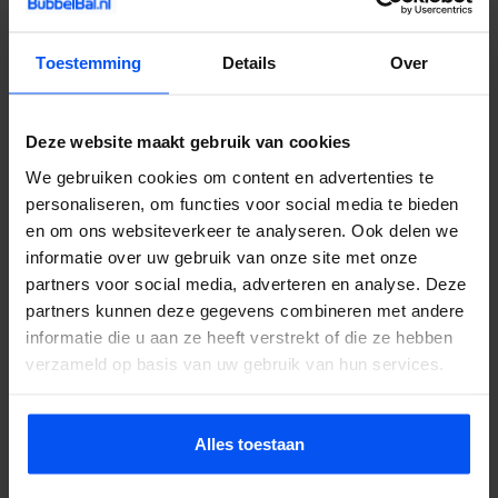
bij onweer of zware storm. Onze spelleiders zijn getraind om bij
elk weer een goed programma neer te zetten.
Toestemming
Details
Over
Boeken is simpel: neem contact op via de website, geef het aantal
spelers, de gewenste datum en de locatie door, en wij regelen de
Deze website maakt gebruik van cookies
rest. Wil je eerst weten wat het kost? Vraag een offerte aan, je
hoort binnen 24 uur van ons.
We gebruiken cookies om content en advertenties te
personaliseren, om functies voor social media te bieden
en om ons websiteverkeer te analyseren. Ook delen we
informatie over uw gebruik van onze site met onze
Veelgestelde vragen
partners voor social media, adverteren en analyse. Deze
partners kunnen deze gegevens combineren met andere
Doet bubbelbal pijn?
informatie die u aan ze heeft verstrekt of die ze hebben
Nee. De opblaasbare ballen beschermen je lichaam volledig. Je
verzameld op basis van uw gebruik van hun services.
valt zacht en stuitert terug. Het voelt eerder als lachen dan als pijn.
Wat kost het?
Alles toestaan
Hangt af van groepsgrootte, duur en locatie. Neem contact op
voor een offerte, je hoort binnen 24 uur.