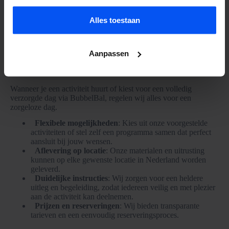
Alles toestaan
Aanpassen
Wat kun je verwachten bij een verzorgde dag door
Bubbelbal?
Wanneer je een activiteit huurt of kiest voor een volledig
verzorgde dag via BubbelBal, regelen wij alles voor een
zorgeloze dag.
Flexibele mogelijkheden
: Kies uit onze voorgestelde
activiteiten of stel zelf een programma samen dat perfect
aansluit bij jouw wensen.
Aflevering op locatie
: Onze materialen en uitrusting
kunnen op elke gewenste locatie in Nederland worden
geleverd.
Duidelijke instructies
: Wij zorgen voor een heldere
uitleg en begeleiding, zodat iedereen veilig en met plezier
aan de activiteit kan deelnemen.
Prijzen en reserveringen
: Wij bieden transparante
tarieven en een eenvoudig reserveringsproces.