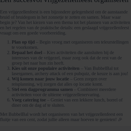
Een vrijgezellenfeest is een bijzondere gelegenheid om de aanstaande
bruid of bruidegom in het zonnetje te zetten en samen. Maar waar
begin je? Van het kiezen van een thema tot het plannen van activiteiten
en het regelen van de praktische details: een geslaagd vrijgezellenfeest
vraagt om een goede voorbereiding.
Plan op tijd
– Begin vroeg met organiseren om teleurstellingen
te voorkomen.
Bepaal het doel
– Kies activiteiten die aansluiten bij de
interesses van de vrijgezel, maar zorg ook dat de rest van de
groep het naar hun zin heeft.
Kies uit onze populaire activiteiten
– Van BubbelBal tot
lasergamen, archery attack of een pubquiz, de keuze is aan jou!
Wij komen naar jouw locatie
– Geen zorgen over
reisplanning, wij zorgen dat alles op locatie komt.
Stel een dagprogramma samen
– Combineer meerdere
activiteiten voor de ultieme vrijgezellenervaring.
Voeg catering toe
– Geniet van een lekkere lunch, borrel of
diner om de dag af te sluiten.
Met BubbelBal wordt het organiseren van het vrijgezellenfeest een
fluitje van een cent, zodat jullie alleen maar hoeven te genieten! 🎉