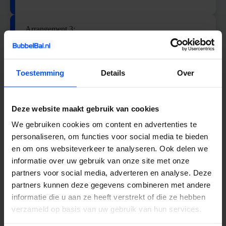
Arrangement 3:
+/- 2 uur spelplezier
1 uur Archery Attack
1 uur Bubbelbal
Toestemming
Details
Over
Boek deze deal
Deze website maakt gebruik van cookies
We gebruiken cookies om content en advertenties te
Arrangement 4:
personaliseren, om functies voor social media te bieden
en om ons websiteverkeer te analyseren. Ook delen we
+/- 6 uur plezier
informatie over uw gebruik van onze site met onze
Verschillende activiteiten als Archery Attack,
partners voor social media, adverteren en analyse. Deze
Bubbelbal, pubquiz ect.
partners kunnen deze gegevens combineren met andere
Catering
informatie die u aan ze heeft verstrekt of die ze hebben
verzameld op basis van uw gebruik van hun services.
Boek deze deal