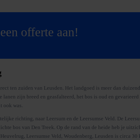
een offerte aan!
g
ect ten zuiden van Leusden. Het landgoed is meer dan duizend 
 lanen zijn breed en geasfalteerd, het bos is oud en gevarieerd
it ook was.
stelijke richting, naar Leersum en de Leersumse Veld. De Leer
dichte bos van Den Treek. Op de rand van de heide heb je uitzich
Heuvelrug, Leersumse Veld, Woudenberg, Leusden is circa 30 ki