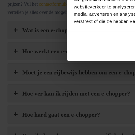
prijzen? Vul het
contactformulier
in. Dan nemen wij zo snel mogelij
websiteverkeer te analyseren
vertellen je alles over de mogelijkheden en denken graag met je me
media, adverteren en analys
verstrekt of die ze hebben v
Wat is een e-chopper?
Hoe werkt een e-chopper?
Moet je een rijbewijs hebben om een e-cho
Hoe ver kan ik rijden met een e-chopper?
Hoe hard gaat een e-chopper?