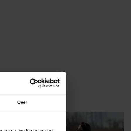
Over
 media te bieden en om ons