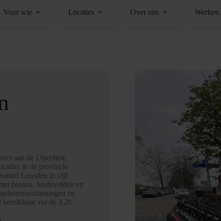
Voor wie
Locaties
Over ons
Werken 
n
rect aan de Utrechtse
ocaties in de provincie
 vanuit Leusden in vijf
met bossen, heidevelden en
 parkeervoorzieningen en
d bereikbaar via de A28.
D