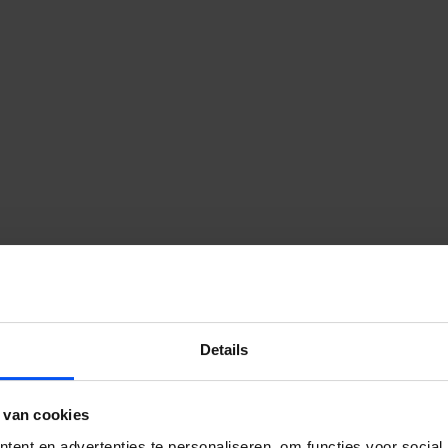
Details
 van cookies
 onze activiteiten, service of
ent en advertenties te personaliseren, om functies voor social