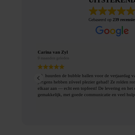
Gebaseerd op
239 recensie
Merel Bosman
9 maanden geleden
jn zoon en de
Wij hebben met vriendenweekend gebruik gema
botsten tegen
hilarische ervaring!!
len gingen heel
Heel fijn contact gehad over de levering en het
benodigde spulllen.
Lees verder
Dankjulliewel!