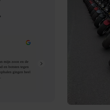
s
Eric Nienhuis
9 maanden geleden
akt van Bubbelbal, een
Ontzettend leuke dag gehad met prima
kwamen de afspraken prima na. Aanra
 ophalen van de