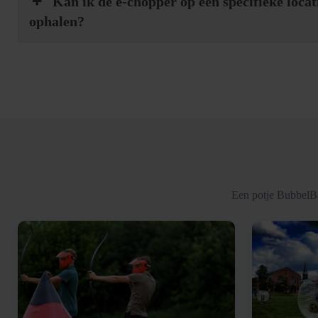
Kan ik de e-chopper op een specifieke locat
ophalen?
Een potje BubbelBa