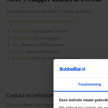
Leusden grenst aan meerdere e-chopper gebieden:
Bekijk alle e-chopper locaties in Utrecht
Amersfoort
, Soestduinen, 10 min
Veenendaal
, Heuvelrug-oost
Zeist
, Bossen en landgoederen
Utrecht
, Stad en Vechtstreek
Barneveld
, Gelderse Vallei (Gelderland)
Toestemming
Contact en informatie
Deze website maakt gebruik
Ook een activiteit huren voor jouw uitje? Of heb je nog vragen over
We gebruiken cookies om cont