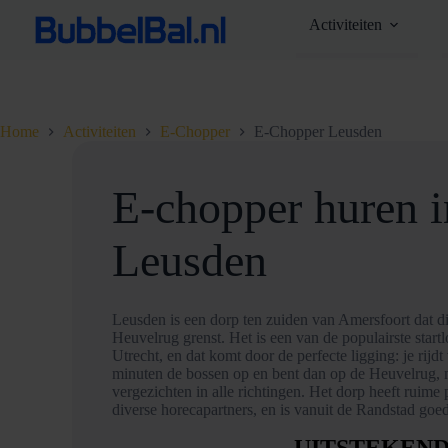
Ga
Activiteiten
naar
de
inhoud
Home
Activiteiten
E-Chopper
E-Chopper Leusden
E-chopper huren i
Leusden
Leusden is een dorp ten zuiden van Amersfoort dat di
Heuvelrug grenst. Het is een van de populairste startl
Utrecht, en dat komt door de perfecte ligging: je rijdt
minuten de bossen op en bent dan op de Heuvelrug, 
vergezichten in alle richtingen. Het dorp heeft ruime
diverse horecapartners, en is vanuit de Randstad goe
UITSTEKEN