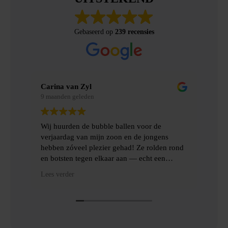
Gebaseerd op
239 recensies
Carina van Zyl
Mere
9 maanden geleden
9 maa
Wij huurden de bubble ballen voor de
Wij 
verjaardag van mijn zoon en de jongens
gemaa
hebben zóveel plezier gehad! Ze rolden rond
ervar
en botsten tegen elkaar aan — echt een
topfeest! De levering en het ophalen gingen
Heel 
Lees verder
Lees 
heel gemakkelijk, met goede communicatie
het o
en veel hulp.
Dankj