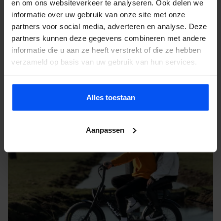
en om ons websiteverkeer te analyseren. Ook delen we
Nijmegen
, Rivierenlandschap en de Waal
informatie over uw gebruik van onze site met onze
Wageningen
, Rijn en Veluwerand
partners voor social media, adverteren en analyse. Deze
Eerbeek
, Bossen en de Loenermark
partners kunnen deze gegevens combineren met andere
informatie die u aan ze heeft verstrekt of die ze hebben
Ede
, De Ginkelse Heide
verzameld op basis van uw gebruik van hun services.
Veluwe
, Alle Veluwe-startlocaties
Alles toestaan
Aanpassen