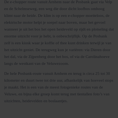
De e-chopper route vanuit Arnhem naar de Posbank gaat via Velp
en de Schelmseweg, een weg die door dicht loofbos omhoog
klimt naar de heide. De klim is op een e-chopper moeiteloos, de
elektrische motor helpt je soepel naar boven, maar het gevoel
wanneer je uit het bos het open heideveld op rijdt en plotseling dat
enorme uitzicht voor je hebt, is onbeschrijflijk. Op de Posbank
zelf is een kiosk waar je koffie of thee kunt drinken terwijl je van
het uitzicht geniet. De terugweg kun je variëren: via Dieren door
het dal, via de Zijpenberg door het bos, of via de Carolinahoeve
langs de westkant van de Veluwezoom.
De hele Posbank-route vanuit Arnhem en terug is circa 25 tot 30
kilometer en duurt twee tot drie uur, afhankelijk van hoeveel stops
je maakt. Het is een van de meest fotogenieke routes van de
Veluwe, en bijna elke groep komt terug met tientallen foto’s van
uitzichten, heidevelden en boslaantjes.