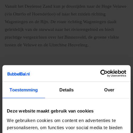
Vanuit het Deelense Zand kun je doorrijden naar de Hoge Veluwe
(via Otterlo of Hoenderloo) of naar het zuiden richting
Wageningen en de Rijn. De route richting Wageningen daalt
geleidelijk van de stuwwal naar het rivierengebied en biedt
prachtige vergezichten over het Binnenveld, de groene vlakte
tussen de Veluwe en de Utrechtse Heuvelrug.
Meer e-chopper locaties in Gelderland
Arnhem grenst aan meerdere e-chopper gebieden. Bekijk ook
Toestemming
Details
Over
onze andere startlocaties:
Bekijk alle e-chopper locaties in Gelderland
Deze website maakt gebruik van cookies
Rheden
, Nog dichter bij de Posbank
We gebruiken cookies om content en advertenties te
Apeldoorn
, Centraal op de Veluwe
personaliseren, om functies voor social media te bieden
Otterlo
, Bij de Hoge Veluwe