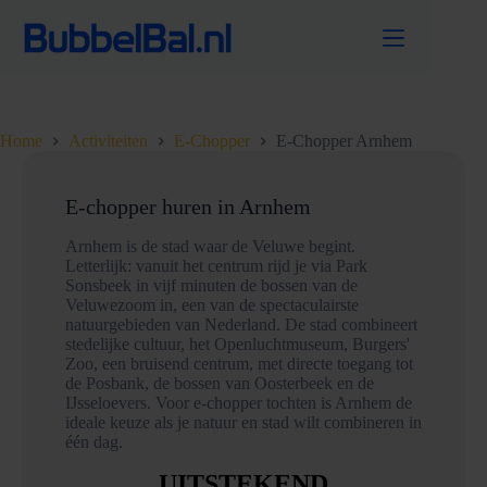
Ga
naar
de
inhoud
Home
Activiteiten
E-Chopper
E-Chopper Arnhem
E-chopper huren in Arnhem
Arnhem is de stad waar de Veluwe begint.
Letterlijk: vanuit het centrum rijd je via Park
Sonsbeek in vijf minuten de bossen van de
Veluwezoom in, een van de spectaculairste
natuurgebieden van Nederland. De stad combineert
stedelijke cultuur, het Openluchtmuseum, Burgers'
Zoo, een bruisend centrum, met directe toegang tot
de Posbank, de bossen van Oosterbeek en de
IJsseloevers. Voor e-chopper tochten is Arnhem de
ideale keuze als je natuur en stad wilt combineren in
één dag.
UITSTEKEND