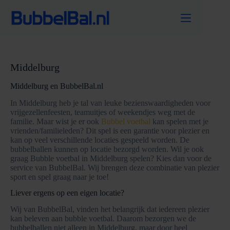
Ga
naar
de
inhoud
Middelburg
Middelburg en BubbelBal.nl
In Middelburg heb je tal van leuke bezienswaardigheden voor
vrijgezellenfeesten, teamuitjes of weekendjes weg met de
familie. Maar wist je er ook
Bubbel voetbal
kan spelen met je
vrienden/familieleden? Dit spel is een garantie voor plezier en
kan op veel verschillende locaties gespeeld worden. De
bubbelballen kunnen op locatie bezorgd worden. Wil je ook
graag Bubble voetbal in Middelburg spelen? Kies dan voor de
service van BubbelBal. Wij brengen deze combinatie van plezier
sport en spel graag naar je toe!
Liever ergens op een eigen locatie?
Wij van BubbelBal, vinden het belangrijk dat iedereen plezier
kan beleven aan bubble voetbal. Daarom bezorgen we de
bubbelballen niet alleen in Middelburg, maar door heel