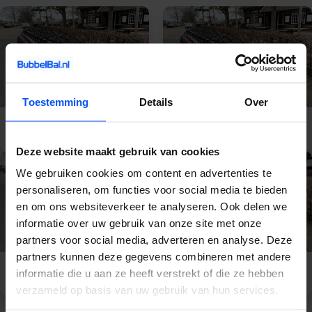
Toestemming
Details
Over
E-Chopper
E-Chopper Veluwe
Gelderland
Deze website maakt gebruik van cookies
We gebruiken cookies om content en advertenties te
personaliseren, om functies voor social media te bieden
en om ons websiteverkeer te analyseren. Ook delen we
informatie over uw gebruik van onze site met onze
partners voor social media, adverteren en analyse. Deze
partners kunnen deze gegevens combineren met andere
E-Chopper Apeldoorn
E-Chopper Nijmegen
informatie die u aan ze heeft verstrekt of die ze hebben
verzameld op basis van uw gebruik van hun services.