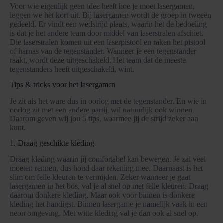
Voor wie eigenlijk geen idee heeft hoe je moet lasergamen,
leggen we het kort uit. Bij lasergamen wordt de groep in tweeën
gedeeld. Er vindt een wedstrijd plaats, waarin het de bedoeling
is dat je het andere team door middel van laserstralen afschiet.
Die laserstralen komen uit een laserpistool en raken het pistool
of harnas van de tegenstander. Wanneer je een tegenstander
raakt, wordt deze uitgeschakeld. Het team dat de meeste
tegenstanders heeft uitgeschakeld, wint.
Tips & tricks voor het lasergamen
Je zit als het ware dus in oorlog met de tegenstander. En wie in
oorlog zit met een andere partij, wil natuurlijk ook winnen.
Daarom geven wij jou 5 tips, waarmee jij de strijd zeker aan
kunt.
1. Draag geschikte kleding
Draag kleding waarin jij comfortabel kan bewegen. Je zal veel
moeten rennen, dus houd daar rekening mee. Daarnaast is het
slim om felle kleuren te vermijden. Zeker wanneer je gaat
lasergamen in het bos, val je al snel op met felle kleuren. Draag
daarom donkere kleding. Maar ook voor binnen is donkere
kleding het handigst. Binnen lasergame je namelijk vaak in een
neon omgeving. Met witte kleding val je dan ook al snel op.