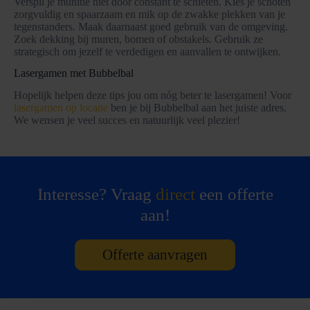
Verspil je munitie niet door constant te schieten. Kies je schoten
zorgvuldig en spaarzaam en mik op de zwakke plekken van je
tegenstanders. Maak daarnaast goed gebruik van de omgeving.
Zoek dekking bij muren, bomen of obstakels. Gebruik ze
strategisch om jezelf te verdedigen en aanvallen te ontwijken.
Lasergamen met Bubbelbal
Hopelijk helpen deze tips jou om nóg beter te lasergamen! Voor
lasergamen op locatie
ben je bij Bubbelbal aan het juiste adres.
We wensen je veel succes en natuurlijk veel plezier!
Interesse? Vraag
direct
een offerte
aan!
Offerte aanvragen