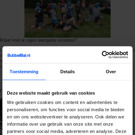
Klaar voor je eigen lasergame avontuur?
Lasergamen draait om spanning, samenwerking en heel veel plezier. Jij
regelt de plek,
BubbelBal
regelt de apparatuur, de uitleg en de
begeleiding. Zo wordt elk uitje met vrienden, familie of collega’s een
ervaring om nooit te vergeten.
Toestemming
Details
Over
Gerelateerde blogs
Deze website maakt gebruik van cookies
We gebruiken cookies om content en advertenties te
personaliseren, om functies voor social media te bieden
en om ons websiteverkeer te analyseren. Ook delen we
informatie over uw gebruik van onze site met onze
partners voor social media, adverteren en analyse. Deze