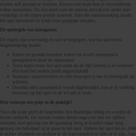
zonder zelf geraakt te worden. Binnen een team kun je verschillende
rollen aannemen. De één kiest voor de aanval, terwijl een ander juist
verdedigt of de sniper-positie inneemt. Juist die samenwerking maakt
het spel spannend en zorgt voor grappige situaties.
De spelregels van lasergamen
De regels zijn eenvoudig en snel te begrijpen, wat het spel extra
laagdrempelig maakt:
Raken en geraakt worden: iedere hit wordt automatisch
geregistreerd door de apparatuur
Team tegen team: het spel stopt als de tijd voorbij is of wanneer
één team het andere heeft uitgeschakeld
Strategie: samenwerken en slim bewegen is net zo belangrijk als
schieten
Doordat alles automatisch wordt bijgehouden, kun je je volledig
focussen op het spel en de lol met je team
Hoe verloopt een potje in de praktijk?
Voor elk potje geeft de begeleider een duidelijke uitleg en worden de
teams verdeeld. De meeste rondes duren ongeveer tien tot vijftien
minuten, kort genoeg om de spanning hoog te houden maar lang
genoeg om helemaal op te gaan in het spel. Tijdens het spel ren je, duik
je achter obstakels en probeer je de tegenstanders te slim af te zijn. Aan