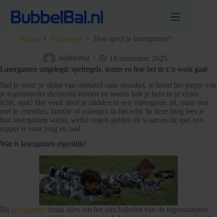
Ga
naar
de
inhoud
Home
Algemeen
Hoe speel je lasergamen?
bubbelbal
18 november 2025
Lasergamen uitgelegd: spelregels, teams en hoe het in z’n werk gaat
Stel je voor: je sluipt van obstakel naar obstakel, je hoort het piepje van
je tegenstander dichterbij komen en ineens heb je hem in je vizier.
Klik, raak! Het voelt alsof je midden in een videogame zit, maar dan
met je vrienden, familie of collega’s in het echt. In deze blog lees je
hoe lasergamen werkt, welke regels gelden en waarom dit spel een
topper is voor jong en oud.
Wat is lasergamen eigenlijk?
Bij
lasergamen
draait alles om het uitschakelen van de tegenstanders