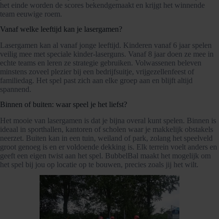
het einde worden de scores bekendgemaakt en krijgt het winnende
team eeuwige roem.
Vanaf welke leeftijd kan je lasergamen?
Lasergamen kan al vanaf jonge leeftijd. Kinderen vanaf 6 jaar spelen
veilig mee met speciale kinder-laserguns. Vanaf 8 jaar doen ze mee in
echte teams en leren ze strategie gebruiken. Volwassenen beleven
minstens zoveel plezier bij een bedrijfsuitje, vrijgezellenfeest of
familiedag. Het spel past zich aan elke groep aan en blijft altijd
spannend.
Binnen of buiten: waar speel je het liefst?
Het mooie van lasergamen is dat je bijna overal kunt spelen. Binnen is
ideaal in sporthallen, kantoren of scholen waar je makkelijk obstakels
neerzet. Buiten kan in een tuin, weiland of park, zolang het speelveld
groot genoeg is en er voldoende dekking is. Elk terrein voelt anders en
geeft een eigen twist aan het spel. BubbelBal maakt het mogelijk om
het spel bij jou op locatie op te bouwen, precies zoals jij het wilt.