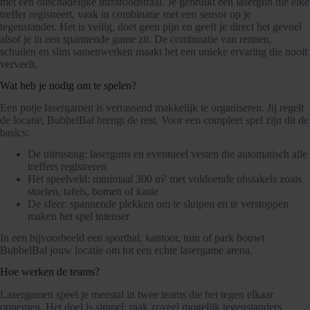
met een onschadelijke infraroodstraal. Je gebruikt een lasergun die elke
treffer registreert, vaak in combinatie met een sensor op je
tegenstander. Het is veilig, doet geen pijn en geeft je direct het gevoel
alsof je in een spannende game zit. De combinatie van rennen,
schuilen en slim samenwerken maakt het een unieke ervaring die nooit
verveelt.
Wat heb je nodig om te spelen?
Een potje lasergamen is verrassend makkelijk te organiseren. Jij regelt
de locatie, BubbelBal brengt de rest. Voor een compleet spel zijn dit de
basics:
De uitrusting: laserguns en eventueel vesten die automatisch alle
treffers registreren
Het speelveld: minimaal 300 m² met voldoende obstakels zoals
stoelen, tafels, bomen of kaste
De sfeer: spannende plekken om te sluipen en te verstoppen
maken het spel intenser
In een bijvoorbeeld een sporthal, kantoor, tuin of park bouwt
BubbelBal jouw locatie om tot een echte lasergame arena.
Hoe werken de teams?
Lasergamen speel je meestal in twee teams die het tegen elkaar
opnemen. Het doel is simpel: raak zoveel mogelijk tegenstanders