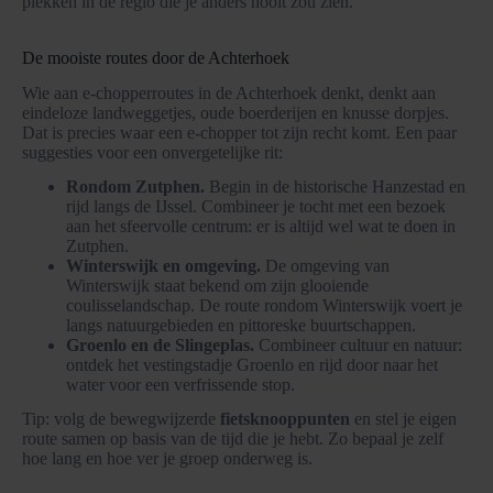
plekken in de regio die je anders nooit zou zien.
De mooiste routes door de Achterhoek
Wie aan e-chopperroutes in de Achterhoek denkt, denkt aan
eindeloze landweggetjes, oude boerderijen en knusse dorpjes.
Dat is precies waar een e-chopper tot zijn recht komt. Een paar
suggesties voor een onvergetelijke rit:
Rondom Zutphen.
Begin in de historische Hanzestad en
rijd langs de IJssel. Combineer je tocht met een bezoek
aan het sfeervolle centrum: er is altijd wel wat te doen in
Zutphen.
Winterswijk en omgeving.
De omgeving van
Winterswijk staat bekend om zijn glooiende
coulisselandschap. De route rondom Winterswijk voert je
langs natuurgebieden en pittoreske buurtschappen.
Groenlo en de Slingeplas.
Combineer cultuur en natuur:
ontdek het vestingstadje Groenlo en rijd door naar het
water voor een verfrissende stop.
Tip: volg de bewegwijzerde
fietsknooppunten
en stel je eigen
route samen op basis van de tijd die je hebt. Zo bepaal je zelf
hoe lang en hoe ver je groep onderweg is.