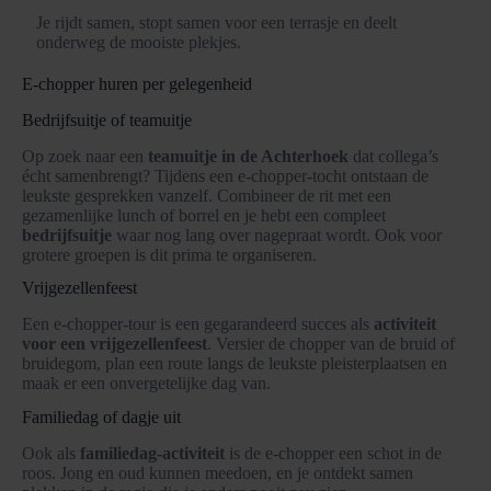
Je rijdt samen, stopt samen voor een terrasje en deelt
onderweg de mooiste plekjes.
E-chopper huren per gelegenheid
Bedrijfsuitje of teamuitje
Op zoek naar een
teamuitje in de Achterhoek
dat collega’s
écht samenbrengt? Tijdens een e-chopper-tocht ontstaan de
leukste gesprekken vanzelf. Combineer de rit met een
gezamenlijke lunch of borrel en je hebt een compleet
bedrijfsuitje
waar nog lang over nagepraat wordt. Ook voor
grotere groepen is dit prima te organiseren.
Vrijgezellenfeest
Een e-chopper-tour is een gegarandeerd succes als
activiteit
voor een vrijgezellenfeest
. Versier de chopper van de bruid of
bruidegom, plan een route langs de leukste pleisterplaatsen en
maak er een onvergetelijke dag van.
Familiedag of dagje uit
Ook als
familiedag-activiteit
is de e-chopper een schot in de
roos. Jong en oud kunnen meedoen, en je ontdekt samen