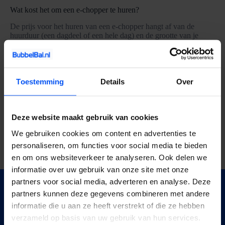
Wat kost het om een e-chopper te huren?
De prijs voor het huren van een e-chopper hangt af van de
huurduur (een dagdeel of een hele dag) en de grootte van je
groep. Voor groepen gelden vaak aantrekkelijke tarieven,
eventueel inclusief route, begeleiding of een horeca-
arrangement. Wil je weten wat het precies gaat kosten voor jou?
Neem dan contact met ons op, of vraag vrijblijvend een offerte
aan.
Toestemming
Details
Over
Neem contact op
Vraag direct een offerte aan
Deze website maakt gebruik van cookies
We gebruiken cookies om content en advertenties te
personaliseren, om functies voor social media te bieden
+
en om ons websiteverkeer te analyseren. Ook delen we
informatie over uw gebruik van onze site met onze
partners voor social media, adverteren en analyse. Deze
partners kunnen deze gegevens combineren met andere
Interesse? Vraag
direct
een offerte
informatie die u aan ze heeft verstrekt of die ze hebben
aan!
verzameld op basis van uw gebruik van hun services.