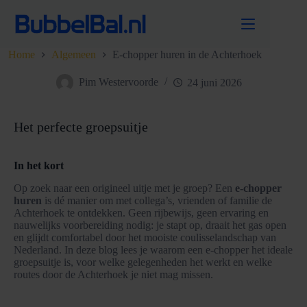
Ga
naar
de
inhoud
Home
Algemeen
E-chopper huren in de Achterhoek
Pim Westervoorde
24 juni 2026
Het perfecte groepsuitje
In het kort
Op zoek naar een origineel uitje met je groep? Een
e-chopper
huren
is dé manier om met collega’s, vrienden of familie de
Achterhoek te ontdekken. Geen rijbewijs, geen ervaring en
nauwelijks voorbereiding nodig: je stapt op, draait het gas open
en glijdt comfortabel door het mooiste coulisselandschap van
Nederland. In deze blog lees je waarom een e-chopper het ideale
groepsuitje is, voor welke gelegenheden het werkt en welke
routes door de Achterhoek je niet mag missen.