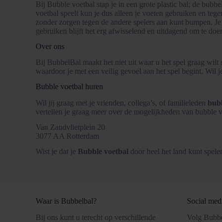
Bij Bubble voetbal stap je in een grote plastic bal; de bub
voetbal speelt kun je dus alleen je voeten gebruiken en teg
zonder zorgen tegen de andere spelers aan kunt bumpen. Je 
gebruiken blijft het erg afwisselend en uitdagend om te doe
Over ons
Bij BubbelBal maakt het niet uit waar u het spel graag wilt
waardoor je met een veilig gevoel aan het spel begint. Wi
Bubble voetbal huren
Wil jij graag met je vrienden, collega’s, of familieleden
bubb
vertellen je graag meer over de mogelijkheden van bubble v
Van Zandvlietplein 20
3077 AA Rotterdam
Wist je dat je
Bubble voetbal
door heel het land kunt spele
Waar is Bubbelbal?
Social med
Bij ons kunt u terecht op verschillende
Volg Bubbe