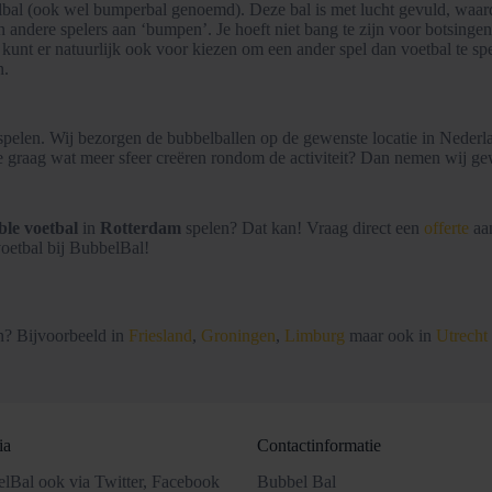
belbal (ook wel bumperbal genoemd). Deze bal is met lucht gevuld, waard
en andere spelers aan ‘bumpen’. Je hoeft niet bang te zijn voor botsing
kunt er natuurlijk ook voor kiezen om een ander spel dan voetbal te sp
n.
 spelen. Wij bezorgen de bubbelballen op de gewenste locatie in Nederla
l je graag wat meer sfeer creëren rondom de activiteit? Dan nemen wij
le voetbal
in
Rotterdam
spelen? Dat kan! Vraag direct een
offerte
aan
oetbal bij BubbelBal!
n? Bijvoorbeeld in
Friesland
,
Groningen
,
Limburg
maar ook in
Utrecht
ia
Contactinformatie
lBal ook via Twitter, Facebook
Bubbel Bal