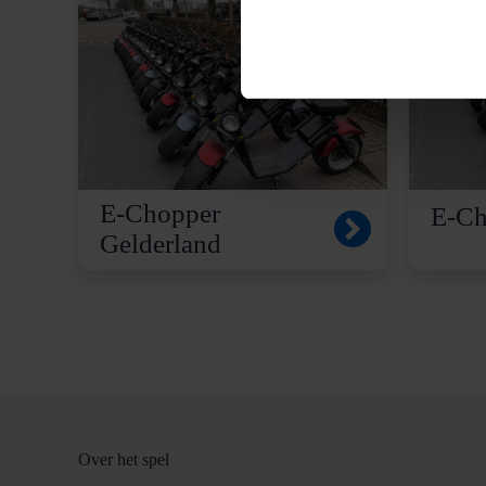
E-Chopper
E-Ch
Gelderland
Over het spel