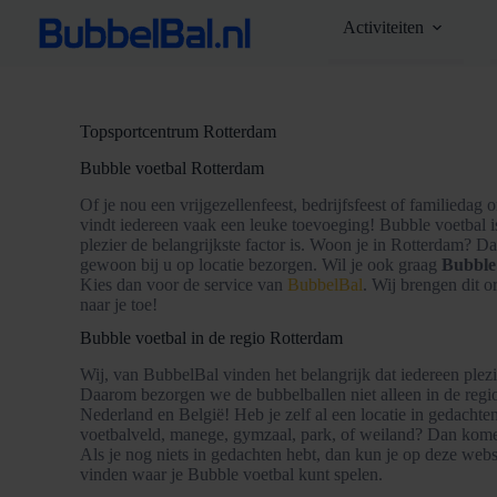
Ga
Activiteiten
naar
de
inhoud
Topsportcentrum Rotterdam
Bubble voetbal Rotterdam
Of je nou een vrijgezellenfeest, bedrijfsfeest of familiedag or
vindt iedereen vaak een leuke toevoeging! Bubble voetbal is
plezier de belangrijkste factor is. Woon je in Rotterdam? 
gewoon bij u op locatie bezorgen. Wil je ook graag
Bubble
Kies dan voor de service van
BubbelBal
. Wij brengen dit o
naar je toe!
Bubble voetbal in de regio Rotterdam
Wij, van BubbelBal vinden het belangrijk dat iedereen plez
Daarom bezorgen we de bubbelballen niet alleen in de regi
Nederland en België! Heb je zelf al een locatie in gedachte
voetbalveld, manege, gymzaal, park, of weiland? Dan komen
Als je nog niets in gedachten hebt, dan kun je op deze websi
vinden waar je Bubble voetbal kunt spelen.