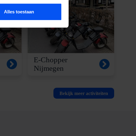
Alles toestaan
E-Chopper
Nijmegen
Bekijk meer activiteiten