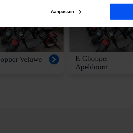
Aanpassen
E-Chopper
opper Veluwe
Apeldoorn