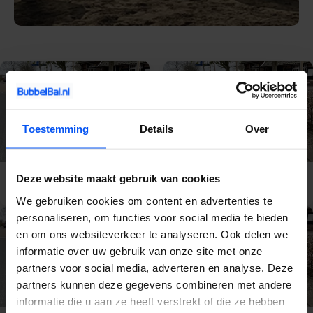
Toestemming
Details
Over
E-Chopper
Deze website maakt gebruik van cookies
E-Chopper Veluwe
Gelderland
We gebruiken cookies om content en advertenties te
personaliseren, om functies voor social media te bieden
en om ons websiteverkeer te analyseren. Ook delen we
informatie over uw gebruik van onze site met onze
partners voor social media, adverteren en analyse. Deze
partners kunnen deze gegevens combineren met andere
informatie die u aan ze heeft verstrekt of die ze hebben