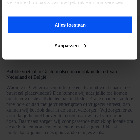
verzameld op basis van uw gebruik van hun services.
E-Chopper Apeldoorn
E-Chopper Nijmegen
Alles toestaan
Bekijk meer activiteiten
Aanpassen
Bubble voetbal in Geldermalsen maar ook in de rest van
Nederland of België
Woon je in Geldermalsen of heb je een teamuitje dat daar in de
buurt zal plaatsvinden? Dan kunnen wij naar jullie toe komen
om de gewenste activiteiten aan te bieden. Ga je naar een andere
provincie of stad met je vriendengroep of vrijgezellenfeest, dan
kunnen wij het ook daar in de buurt verzorgen. Wij zorgen er zo
voor dat jullie niet hoeven te reizen maar wij dat voor jullie
doen. Daarnaast zorgen wij voor passende muziek op locatie om
de activiteiten nog een extra leuke boost te geven! Naast
bubbelbal organiseren wij ook andere uitjes zoals: