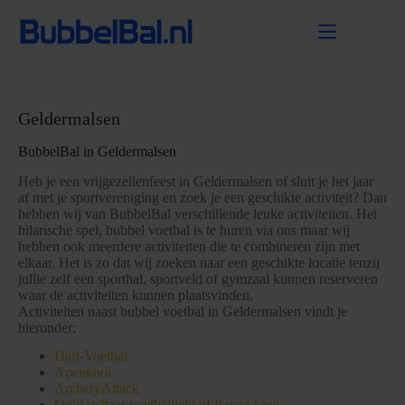
Ga
naar
de
inhoud
Geldermalsen
BubbelBal in Geldermalsen
Heb je een vrijgezellenfeest in Geldermalsen of sluit je het jaar
af met je sportvereniging en zoek je een geschikte activiteit? Dan
hebben wij van BubbelBal verschillende leuke activiteiten. Het
hilarische spel, bubbel voetbal is te huren via ons maar wij
hebben ook meerdere activiteiten die te combineren zijn met
elkaar. Het is zo dat wij zoeken naar een geschikte locatie tenzij
jullie zelf een sporthal, sportveld of gymzaal kunnen reserveren
waar de activiteiten kunnen plaatsvinden.
Activiteiten naast bubbel voetbal in Geldermalsen vindt je
hieronder:
Dart-Voetbal
Apenkooi
ArcheryAttack
Opblaasbaar voetbalveld of Panna-kooi