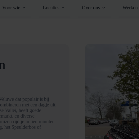
Voor wie
Locaties
Over ons
Werken 
n
eluwe dat populair is bij
combineren met een dagje uit.
e Vallei, heeft goede
rmarkt, en diverse
izen rijd je in tien minuten
g, het Speulderbos of