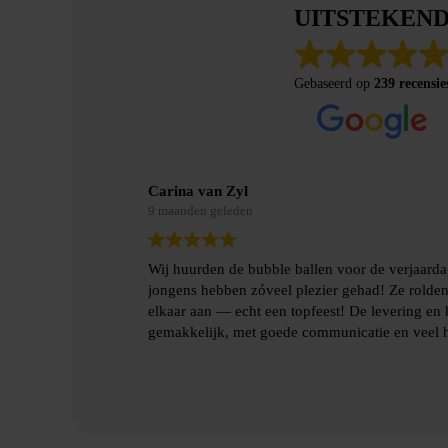
UITSTEKEN
Gebaseerd op
239 recensie
Merel Bosman
9 maanden geleden
jn zoon en de
Wij hebben met vriendenweekend gebruik gema
botsten tegen
hilarische ervaring!!
len gingen heel
Heel fijn contact gehad over de levering en het
benodigde spulllen.
Lees verder
Dankjulliewel!