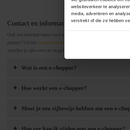
websiteverkeer te analyseren
media, adverteren en analys
verstrekt of die ze hebben v
Contact en informatie
Ook een activiteit huren voor jouw uitje? Of heb je nog vragen over
prijzen? Vul het
contactformulier
in. Dan nemen wij zo snel mogelij
vertellen je alles over de mogelijkheden en denken graag met je me
Wat is een e-chopper?
Hoe werkt een e-chopper?
Moet je een rijbewijs hebben om een e-cho
Hoe ver kan ik rijden met een e-chopper?