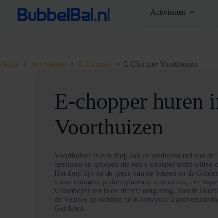
Ga
Activiteiten
naar
de
inhoud
Home
Activiteiten
E-Chopper
E-Chopper Voorthuizen
E-chopper huren i
Voorthuizen
Voorthuizen is een dorp aan de zuidwestrand van de V
gezinnen en groepen die een e-chopper tocht willen 
Het dorp ligt op de grens van de bossen en de Gelders
voorzieningen, parkeerplaatsen, restaurants, een supe
vakantieparken in de directe omgeving. Vanuit Voorthu
de Veluwe op richting de Kootwijkse Zandverstuivin
Garderen.