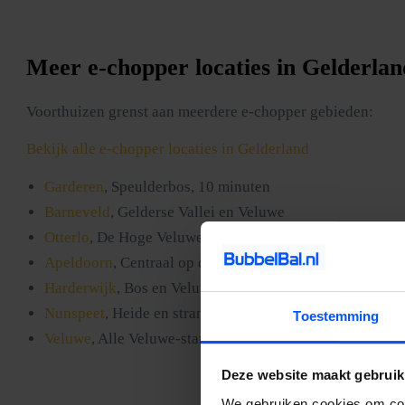
Meer e-chopper locaties in Gelderlan
Voorthuizen grenst aan meerdere e-chopper gebieden:
Bekijk alle e-chopper locaties in Gelderland
Garderen
, Speulderbos, 10 minuten
Barneveld
, Gelderse Vallei en Veluwe
Otterlo
, De Hoge Veluwe
Apeldoorn
, Centraal op de Veluwe
Harderwijk
, Bos en Veluwemeer
Nunspeet
, Heide en strand
Toestemming
Veluwe
, Alle Veluwe-startlocaties
Deze website maakt gebruik
We gebruiken cookies om cont