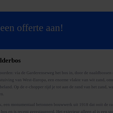
een offerte aan!
lderbos
 noorden: via de Garderenseweg het bos in, door de naaldbossen
stuiving van West-Europa, een enorme vlakte van wit zand, omr
beland. Op de e-chopper rijd je tot aan de rand van het zand, w
en.
k, een monumentaal betonnen bouwwerk uit 1918 dat ooit de ra
 bos en is recent gerestaureerd. Het exterieur alleen al is een