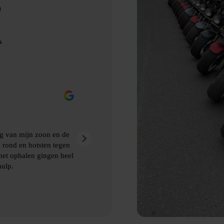
D
s
Eric Nienhuis
9 maanden geleden
akt van Bubbelbal, een
Ontzettend leuke dag gehad met prima
kwamen de afspraken prima na. Aanra
 ophalen van de