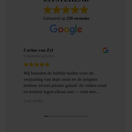
Gebaseerd op
239 recensies
Carina van Zyl
Mer
9 maanden geleden
9 m
Wij huurden de bubble ballen voor de
Wij
verjaardag van mijn zoon en de jongens
gem
hebben zóveel plezier gehad! Ze rolden rond
erv
en botsten tegen elkaar aan — echt een
topfeest! De levering en het ophalen gingen
Hee
Lees verder
Lees
heel gemakkelijk, met goede communicatie
het
en veel hulp.
Dan