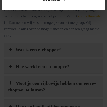
Contact en informatie
Ook een activiteit huren voor jouw uitje? Of heb je nog vragen
over onze activiteiten, service of prijzen? Vul het
contactformulier
in. Dan nemen wij zo snel mogelijk contact met je op. Wij
vertellen je alles over de mogelijkheden en denken graag met je
mee.
Wat is een e-chopper?
Hoe werkt een e-chopper?
Moet je een rijbewijs hebben om een e-
chopper te huren?
Hoe ver kan ik rijden met een e-