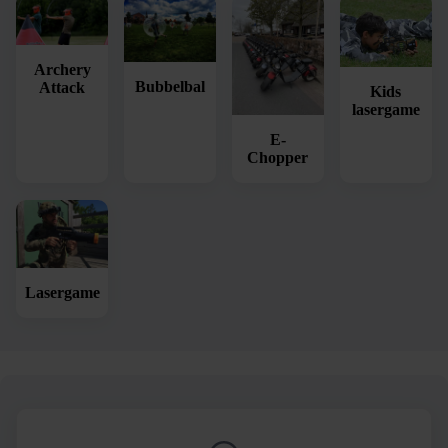
Archery
Bubbelbal
Attack
Kids
lasergame
E-
Chopper
Lasergame