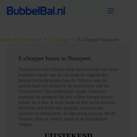
Ga
naar
de
inhoud
Home
Activiteiten
E-Chopper
E-Chopper Nunspeet
E-chopper huren in Nunspeet
Nunspeet is een Veluws dorp dat het beste van twee
werelden biedt: aan de ene kant de uitgestrekte
bossen en heidevelden van de Veluwe, aan de
andere kant het strand en de jachthaven van het
Veluwemeer. Die combinatie maakt Nunspeet
populair bij groepen die niet willen kiezen tussen
natuur en water, je kunt beide in één tocht ervaren.
Het dorp zelf heeft een gezellig centrum met
winkels en restaurants, en ligt rustig genoeg om de
Veluwe-sfeer te voelen zodra je de hoofdstraat
verlaat.
UITSTEKEND