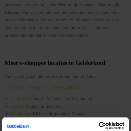
horeca en een grotere haven. Het rondje Nunspeet, Harderwijk,
Hierden, Nunspeet combineert de kustroute met een stukje bos
door de Hierdense Poort en is circa 20 kilometer. Deze route is
vlakker dan de heide-route en daardoor ook geschikt voor
groepen met minder ervaren e-chopper rijders.
Meer e-chopper locaties in Gelderland
Nunspeet ligt aan de noordwestrand van de Veluwe:
Bekijk alle e-chopper locaties in Gelderland
Harderwijk
, Bos en Veluwemeer, 15 minuten
Elspeet
, Midden in de bossen
Vierhouten
, Kleinste dorp van de Veluwe
Garderen
, Speulderbos en Kootwijkerzand
Ermelo
, Bossen en Kasteel Staverden