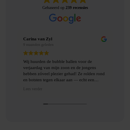
Gebaseerd op
239 recensies
Carina van Zyl
Merel B
9 maanden geleden
9 maanden 
Wij huurden de bubble ballen voor de
Wij hebb
verjaardag van mijn zoon en de jongens
gemaakt v
hebben zóveel plezier gehad! Ze rolden rond
ervaring!!
en botsten tegen elkaar aan — echt een
topfeest! De levering en het ophalen gingen
Heel fijn
Lees verder
Lees verde
heel gemakkelijk, met goede communicatie
het ophal
en veel hulp.
Dankjulli