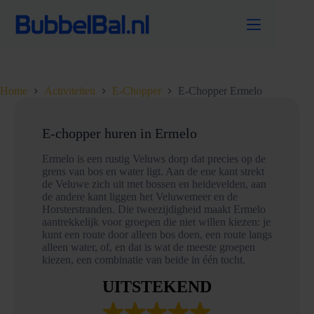
Ga
naar
de
inhoud
Home
Activiteiten
E-Chopper
E-Chopper Ermelo
E-chopper huren in Ermelo
Ermelo is een rustig Veluws dorp dat precies op de
grens van bos en water ligt. Aan de ene kant strekt
de Veluwe zich uit met bossen en heidevelden, aan
de andere kant liggen het Veluwemeer en de
Horsterstranden. Die tweezijdigheid maakt Ermelo
aantrekkelijk voor groepen die niet willen kiezen: je
kunt een route door alleen bos doen, een route langs
alleen water, of, en dat is wat de meeste groepen
kiezen, een combinatie van beide in één tocht.
UITSTEKEND