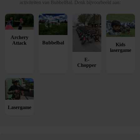
activiteiten van BubbelBal. Denk bijvoorbeeld aan:
Archery
Bubbelbal
Attack
Kids
lasergame
E-
Chopper
Lasergame