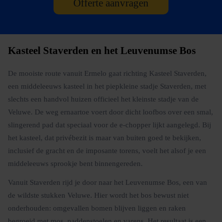
Offerte aanvragen
Kasteel Staverden en het Leuvenumse Bos
De mooiste route vanuit Ermelo gaat richting Kasteel Staverden,
een middeleeuws kasteel in het piepkleine stadje Staverden, met
slechts een handvol huizen officieel het kleinste stadje van de
Veluwe. De weg ernaartoe voert door dicht loofbos over een smal,
slingerend pad dat speciaal voor de e-chopper lijkt aangelegd. Bij
het kasteel, dat privébezit is maar van buiten goed te bekijken,
inclusief de gracht en de imposante torens, voelt het alsof je een
middeleeuws sprookje bent binnengereden.
Vanuit Staverden rijd je door naar het Leuvenumse Bos, een van
de wildste stukken Veluwe. Hier wordt het bos bewust niet
onderhouden: omgevallen bomen blijven liggen en raken
begroeid met mos, paddenstoelen en varens. Het resultaat is een