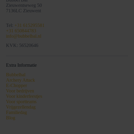
Zieuwentseweg 50
7136LC Zieuwent
Tel:
+31 615295581
+31 650844783
info@bubbelbal.nl
KVK: 56520646
Extra Informatie
Bubbelbal
Archery Attack
E-Chopper
Voor bedrijven
Voor kinderfeestjes
Voor sportteams
Vrijgezellendag
Familiedag
Blog