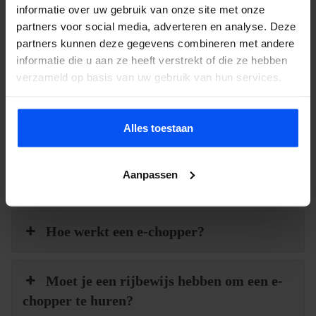
informatie over uw gebruik van onze site met onze
partners voor social media, adverteren en analyse. Deze
Contact en informatie
partners kunnen deze gegevens combineren met andere
informatie die u aan ze heeft verstrekt of die ze hebben
Ook een activiteit huren voor jouw uitje? Of heb je nog vragen
verzameld op basis van uw gebruik van hun services.
over onze activiteiten, service of prijzen? Vul het
contactformulier
in. Dan nemen wij zo snel mogelijk contact met je op. Wij
vertellen je alles over de mogelijkheden en denken graag met je
Alles toestaan
mee.
Aanpassen
Wat is een e-chopper?
Hoe werkt een e-chopper?
Moet je een rijbewijs hebben om een e-
chopper te huren?