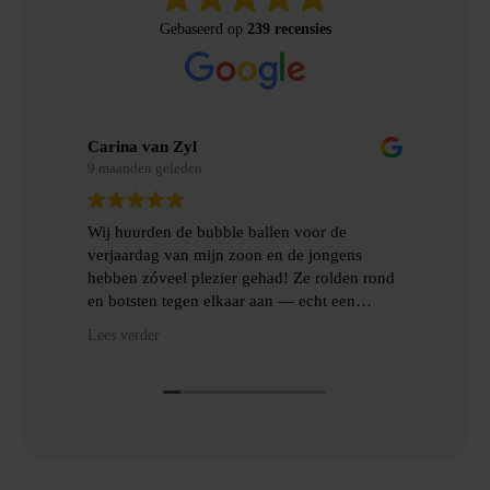
Gebaseerd op
239 recensies
Carina van Zyl
Mer
9 maanden geleden
9 m
Wij huurden de bubble ballen voor de
Wij
verjaardag van mijn zoon en de jongens
gem
hebben zóveel plezier gehad! Ze rolden rond
erv
en botsten tegen elkaar aan — echt een
topfeest! De levering en het ophalen gingen
Hee
Lees verder
Lees
heel gemakkelijk, met goede communicatie
het
en veel hulp.
Dan