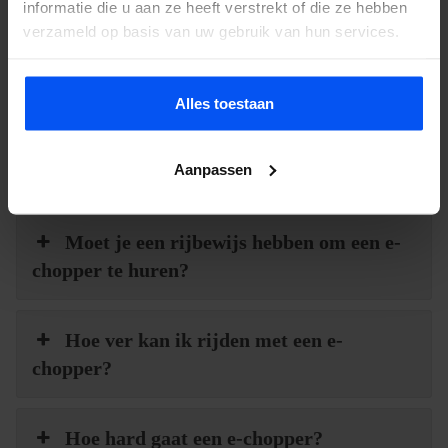
informatie die u aan ze heeft verstrekt of die ze hebben
vertellen je alles over de mogelijkheden en denken graag met je
verzameld op basis van uw gebruik van hun services.
mee.
Wat is een e-chopper?
Alles toestaan
Aanpassen
Hoe werkt een e-chopper?
Moet je een rijbewijs hebben om een e-
chopper te huren?
Hoe ver kan ik rijden met een e-
chopper?
Hoe hard gaat een e-chopper?