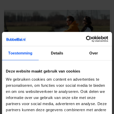
Toestemming
Details
Over
Deze website maakt gebruik van cookies
We gebruiken cookies om content en advertenties te
personaliseren, om functies voor social media te bieden
Contact en informatie
en om ons websiteverkeer te analyseren. Ook delen we
informatie over uw gebruik van onze site met onze
Ook een activiteit huren voor jouw uitje? Of heb je nog vragen
partners voor social media, adverteren en analyse. Deze
over onze activiteiten, service of prijzen? Vul het
contactformulier
partners kunnen deze gegevens combineren met andere
in. Dan nemen wij zo snel mogelijk contact met je op. Wij