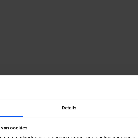
Details
 van cookies
 onze activiteiten, service of
ent en advertenties te personaliseren, om functies voor social