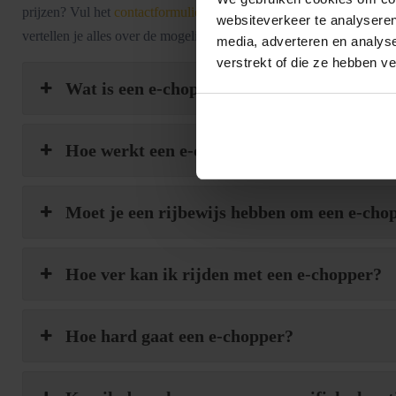
prijzen? Vul het
contactformulier
in. Dan nemen wij zo snel mogelij
websiteverkeer te analyseren
vertellen je alles over de mogelijkheden en denken graag met je me
media, adverteren en analys
verstrekt of die ze hebben v
Wat is een e-chopper?
Hoe werkt een e-chopper?
Moet je een rijbewijs hebben om een e-cho
Hoe ver kan ik rijden met een e-chopper?
Hoe hard gaat een e-chopper?