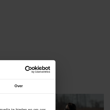
Over
 media te bieden en om ons