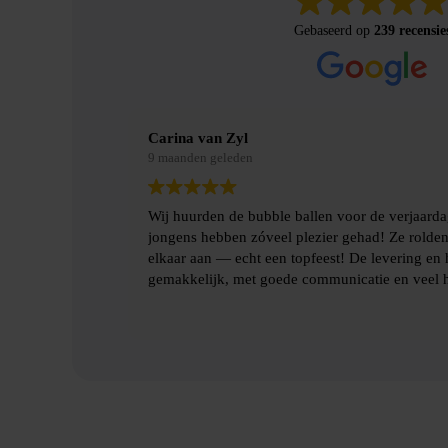
Gebaseerd op
239 recensie
Merel Bosman
9 maanden geleden
van mijn zoon en de
Wij hebben met vriendenweekend gebrui
ond en botsten tegen
hilarische ervaring!!
t ophalen gingen heel
p.
Heel fijn contact gehad over de levering
benodigde spulllen.
Lees verder
Dankjulliewel!