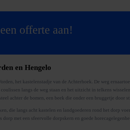
een offerte aan!
rden en Hengelo
 Vorden, het kastelenstadje van de Achterhoek. De weg ernaart
e coulissen langs de weg staan en het uitzicht in telkens wisse
steel achter de bomen, een beek die onder een bruggetje door s
, die langs acht kastelen en landgoederen rond het dorp voert.
ks dorp met een sfeervolle dorpskern en goede horecagelegenhe