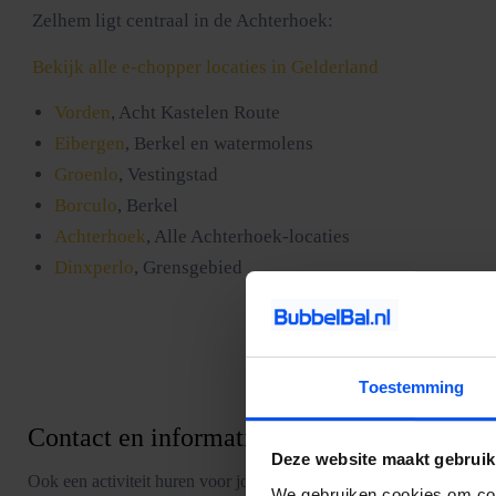
Zelhem ligt centraal in de Achterhoek:
Bekijk alle e-chopper locaties in Gelderland
Vorden
, Acht Kastelen Route
Eibergen
, Berkel en watermolens
Groenlo
, Vestingstad
Borculo
, Berkel
Achterhoek
, Alle Achterhoek-locaties
Dinxperlo
, Grensgebied
Toestemming
Contact en informatie
Deze website maakt gebruik
Ook een activiteit huren voor jouw uitje? Of heb je nog vragen over
We gebruiken cookies om cont