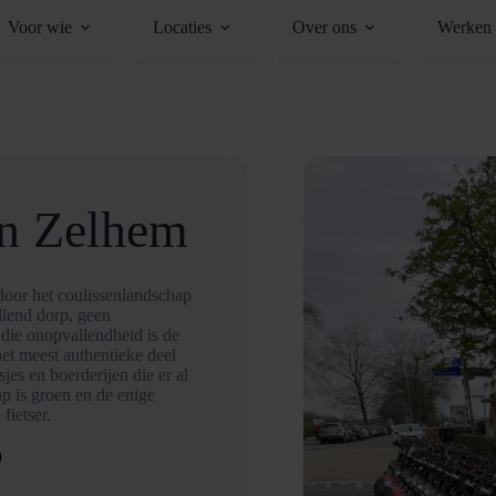
Voor wie
Locaties
Over ons
Werken 
in Zelhem
door het coulissenlandschap
llend dorp, geen
 die onopvallendheid is de
het meest authentieke deel
es en boerderijen die er al
ap is groen en de enige
fietser.
D