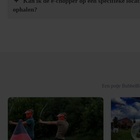
Kan ik de e-chopper op een specifieke locat
ophalen?
Een potje BubbelBa