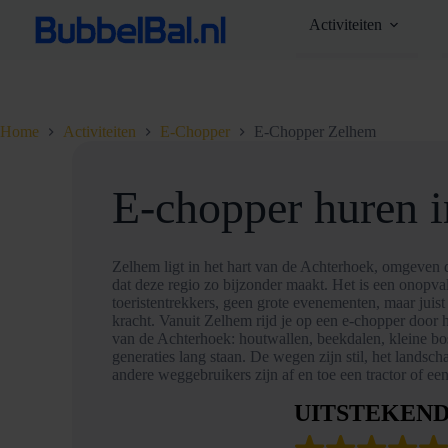
Ga
Activiteiten
naar
de
inhoud
Home
Activiteiten
E-Chopper
E-Chopper Zelhem
E-chopper huren 
Zelhem ligt in het hart van de Achterhoek, omgeven 
dat deze regio zo bijzonder maakt. Het is een onopva
toeristentrekkers, geen grote evenementen, maar juist
kracht. Vanuit Zelhem rijd je op een e-chopper door 
van de Achterhoek: houtwallen, beekdalen, kleine bosj
generaties lang staan. De wegen zijn stil, het landsch
andere weggebruikers zijn af en toe een tractor of een 
UITSTEKEN