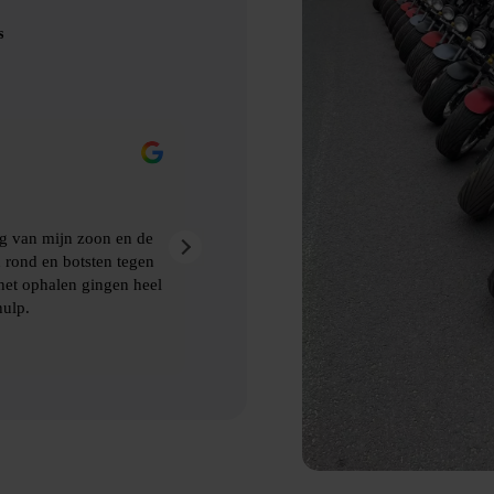
s
Eric Nienhuis
9 maanden geleden
k gemaakt van Bubbelbal, een
Ontzettend leuke dag gehad met
kwamen de afspraken prima na.
 en het ophalen van de