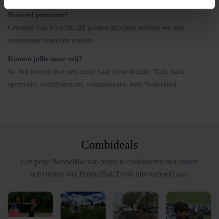
Hoeveel personen?
Groepen van 8 tot 50. Bij grotere groepen werken we met
wisselende teams en rondes.
Komen jullie naar mij?
Ja. Wij komen met een busje naar jouw locatie. Tuin, park,
sportveld, bedrijfsterrein, vakantiepark, heel Nederland.
Combideals
Een potje BubbelBal valt prima te combineren met andere
activiteiten van BubbelBal. Denk bijvoorbeeld aan: