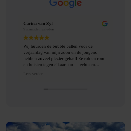
Carina van Zyl
Mer
9 maanden geleden
9 m
Wij huurden de bubble ballen voor de
Wij
verjaardag van mijn zoon en de jongens
gem
hebben zóveel plezier gehad! Ze rolden rond
erv
en botsten tegen elkaar aan — echt een
topfeest! De levering en het ophalen gingen
Hee
Lees verder
Lees
heel gemakkelijk, met goede communicatie
het
en veel hulp.
Dan