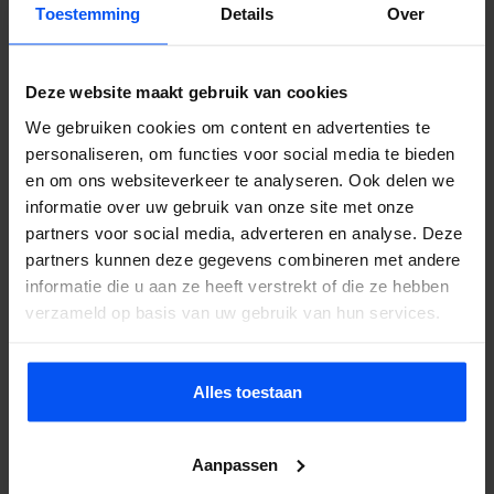
Toestemming
Details
Over
spelers, de gewenste datum en de locatie door, en wij regelen de
rest. Wil je eerst weten wat het kost? Vraag een offerte aan, je
hoort binnen 24 uur van ons.
Deze website maakt gebruik van cookies
We gebruiken cookies om content en advertenties te
personaliseren, om functies voor social media te bieden
Veelgestelde vragen
en om ons websiteverkeer te analyseren. Ook delen we
informatie over uw gebruik van onze site met onze
Doet bubbelbal pijn?
partners voor social media, adverteren en analyse. Deze
Nee. De opblaasbare ballen beschermen je lichaam volledig. Je
partners kunnen deze gegevens combineren met andere
valt zacht en stuitert terug. Het voelt eerder als lachen dan als pijn.
informatie die u aan ze heeft verstrekt of die ze hebben
verzameld op basis van uw gebruik van hun services.
Wat kost het?
Hangt af van groepsgrootte, duur en locatie. Neem contact op
voor een offerte, je hoort binnen 24 uur.
Alles toestaan
Kan het bij regen?
Ja. De ballen zijn waterdicht en op nat gras glijdt en stuitert het
Aanpassen
zelfs extra goed. We annuleren alleen bij onweer of zware storm.