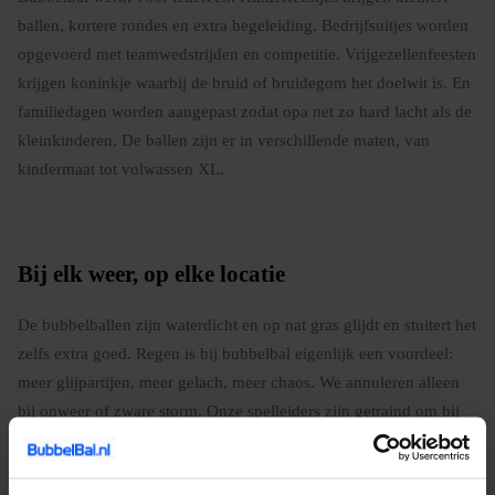
ballen, kortere rondes en extra begeleiding. Bedrijfsuitjes worden
opgevoerd met teamwedstrijden en competitie. Vrijgezellenfeesten
krijgen koninkje waarbij de bruid of bruidegom het doelwit is. En
familiedagen worden aangepast zodat opa net zo hard lacht als de
kleinkinderen. De ballen zijn er in verschillende maten, van
kindermaat tot volwassen XL.
Bij elk weer, op elke locatie
De bubbelballen zijn waterdicht en op nat gras glijdt en stuitert het
zelfs extra goed. Regen is bij bubbelbal eigenlijk een voordeel:
meer glijpartijen, meer gelach, meer chaos. We annuleren alleen
bij onweer of zware storm. Onze spelleiders zijn getraind om bij
elk weer een goed programma neer te zetten.
Boeken is simpel: neem contact op via de website, geef het aantal