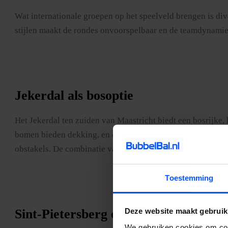
Wat internationale groepen op het speelveld brengen is dive
stijlen maakt de rondes onvoorspelbaar en de teamdynamie
Jekerdal als bosoptie
Het Jekerdal ten zuiden van Maastricht biedt een bosrijke, 
bomen bieden dekking, en de sfeer is intenser dan in een p
obstakels. De combinatie van heuvel, bos en beekdal geeft e
Toestemming
Sint-Pietersberg en Jekerdal
Deze website maakt gebruik
We gebruiken cookies om cont