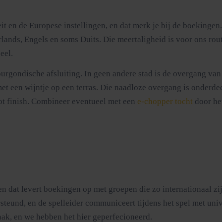
eit en de Europese instellingen, en dat merk je bij de boekingen
rlands, Engels en soms Duits. Die meertaligheid is voor ons ro
eel.
urgondische afsluiting. In geen andere stad is de overgang van
 met een wijntje op een terras. Die naadloze overgang is onderde
 tot finish. Combineer eventueel met een
e-chopper tocht
door he
 en dat levert boekingen op met groepen die zo internationaal z
steund, en de spelleider communiceert tijdens het spel met uni
aak, en we hebben het hier geperfecioneerd.