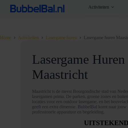
Ga
Activiteiten
naar
de
inhoud
Home
Activiteiten
Lasergame huren
Lasergame huren Maastr
Lasergame Huren 
Maastricht
Maastricht is de meest Bourgondische stad van Neder
lasergamen prima. De parken, groene zones en buite
locaties voor een outdoor lasergame, en het heuvelach
geeft een extra dimensie. BubbelBal komt naar jouw l
professionele apparatuur en begeleiding.
UITSTEKEN