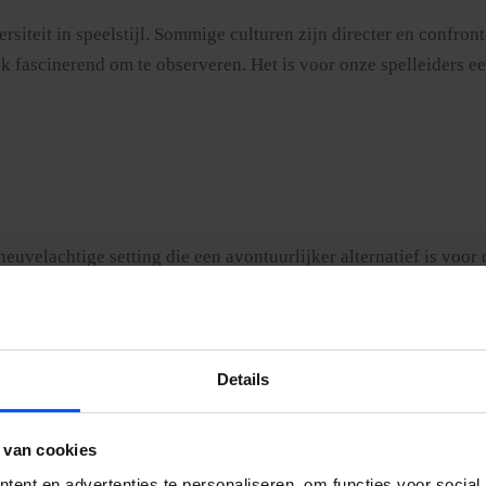
rsiteit in speelstijl. Sommige culturen zijn directer en confro
k fascinerend om te observeren. Het is voor onze spelleiders 
heuvelachtige setting die een avontuurlijker alternatief is voo
ark. Wij adviseren het Jekerdal voor groepen die een outdoor e
en driedimensionaal speelveld dat je in Maastricht stad niet vi
Details
 van cookies
ent en advertenties te personaliseren, om functies voor social