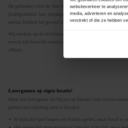
De gebieden rond de Sint-Pietersberg en het Jekerdal bieden
websiteverkeer te analyseren
media, adverteren en analys
(kalkgrasland, bos, struikgewas) en de sfeer is eerder Arde
verstrekt of die ze hebben v
spelen hebben het gevoel dat ze in een film zitten, en dat i
Wij werken op de terreinen aan de rand van het natuurgeb
terrein (de heuvels vereisen creatievere plaatsing) maar he
offerte.
Lasergamen op eigen locatie
!
Huur een lasergame set bij jou op locatie voor een avontuur
punten om rekening mee te houden:
Je kunt het spel binnen en buiten spelen, maar houd er r
Het speelveld moet minimaal 20m bij 15m zijn, maar het 