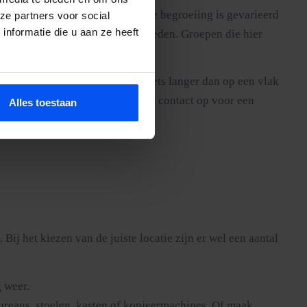
. Het terrein is heuvelachtig, de begroeiing is gevarieerd
ze partners voor social
nformatie die u aan ze heeft
ter dat een stadspark niet kan bieden. Groepen die hier
e obstakels. De opbouw duurt iets langer dan op een vlak
terugbetaalt in speelplezier. Neem contact op voor een
Alles toestaan
ij het kiezen van de juiste locatie zijn er wel een aantal
 weer.
ureaus, stoelen, kasten of kopieermachines. Of maak