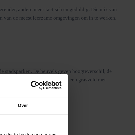
nterender, andere meer tactisch en geduldig. Die mix van
een van de meest leerzame omgevingen om in te werken.
r de stadsparken. De heuvels geven hoogteverschil, de
rvaring willen die meer biedt dan een grasveld met
ndt.
Over
 media te bieden en om ons