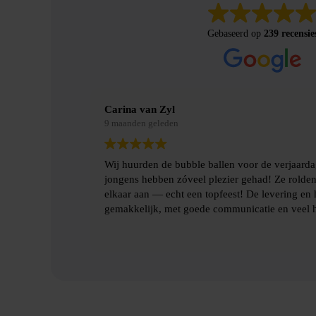
Gebaseerd op
239 recensie
Merel Bosman
9 maanden geleden
mijn zoon en de
Wij hebben met vriendenweekend gebruik ge
en botsten tegen
hilarische ervaring!!
halen gingen heel
Heel fijn contact gehad over de levering en h
benodigde spulllen.
Lees verder
Dankjulliewel!