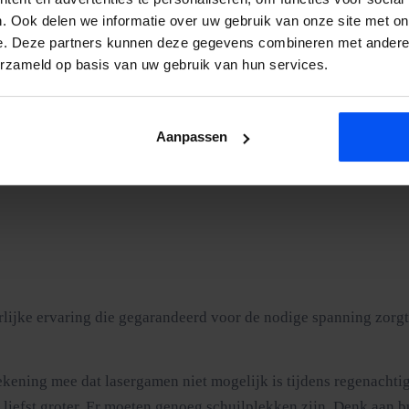
 een lasergame setting die je nergens anders in Nederland vindt
. Ook delen we informatie over uw gebruik van onze site met on
e. Deze partners kunnen deze gegevens combineren met andere i
nnen dan Nederland. Die setting geeft het spel een episch karak
erzameld op basis van uw gebruik van hun services.
s niet overdreven.
ied en combineren de heuvels en bosranden met onze opblaasbar
t resultaat is een speelveld dat elke investering in opbouwtijd 
Aanpassen
lijke ervaring die gegarandeerd voor de nodige spanning zorgt. B
ekening mee dat lasergamen niet mogelijk is tijdens regenachtig
liefst groter. Er moeten genoeg schuilplekken zijn. Denk aan b