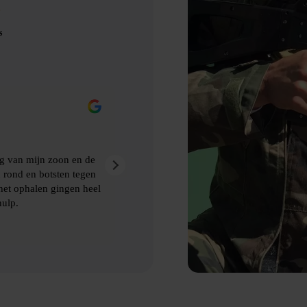
s
Eric Nienhuis
9 maanden geleden
maakt van Bubbelbal, een
Ontzettend leuke dag gehad met pri
kwamen de afspraken prima na. Aan
et ophalen van de